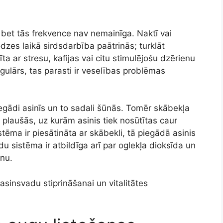
, bet tās frekvence nav nemainīga. Naktī vai
odzes laikā sirdsdarbība paātrinās; turklāt
ta ar stresu, kafijas vai citu stimulējošu dzērienu
egulārs, tas parasti ir veselības problēmas
egādi asinīs un to sadali šūnās. Tomēr skābekļa
plaušās, uz kurām asinis tiek nosūtītas caur
stēma ir piesātināta ar skābekli, tā piegādā asinis
 sistēma ir atbildīga arī par oglekļa dioksīda un
nu.
asinsvadu stiprināšanai un vitalitātes