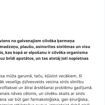
r viens no galvenajiem cilvēka ķermeņa
smadzeņu, plaušu, asinsrites sistēmas un visu
is, kas kopā ar elpošanu ir cilvēka organisma
uz brīdi apstātos, un tas atstāj ļoti nopietnas
visa mūža garumā, taču, kļūstot vecākiem, šī
āk veselīgs dzīvesveids veicina sirds slimību
 profilaksei un ātrai ārstēšanai problēmu gadījumā.
enais nāves cēlonis, un cilvēku skaits ar sirds
ana var būt gan farmakoloģiska, gan ķirurģiska,