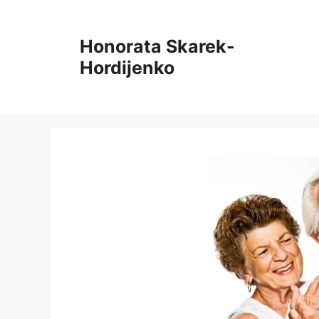
Pāriet
uz
Honorata Skarek-
saturu
Hordijenko