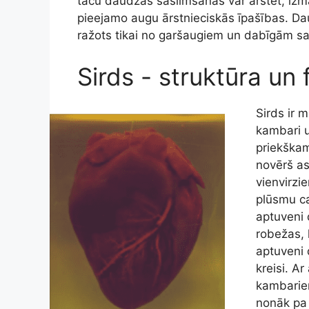
taču daudzas saslimšanas var ārstēt, izma
pieejamo augu ārstnieciskās īpašības. Da
ražots tikai no garšaugiem un dabīgām s
Sirds - struktūra un 
Sirds ir 
kambari u
priekškam
novērš a
vienvirzie
plūsmu ca
aptuveni 
robežas,
aptuveni 
kreisi. A
kambariem
nonāk pa