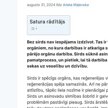
augusts 31, 2024
līdz
Arleta Maļevska
Satura rādītājs
Bez sirds nav iespējams izdzīvot. Tas i
orgāniem, no kura darbības ir atkarīga 
pārējo orgānu darbība. Sirds sūknē asin
pamatprocess, un pietiek, lai tā darbība 
sekas uz veselību un dzīvību.
Sirds ir spēcīgs orgāns, kas reģenerējas 
reģenerācijas spēja samazinās. Arī ne pār
attīstību, tāpēc liela nozīme ir pienācīgai
Sirds un asinsvadu slimības šobrīd ir galv
problēmām pastāvīgi pieaug. Sirds ārstēš