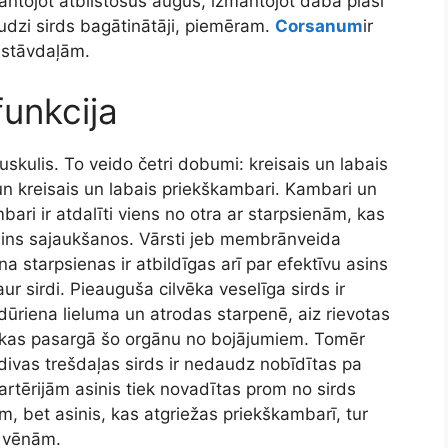
ntojot atbilstošus augus, izmantojot dabā plaši
udzi sirds bagātinātāji, piemēram.
Corsanum
ir
astāvdaļām.
funkcija
muskulis. To veido četri dobumi: kreisais un labais
n kreisais un labais priekškambari. Kambari un
bari ir atdalīti viens no otra ar starpsienām, kas
sins sajaukšanos. Vārsti jeb membrānveida
na starpsienas ir atbildīgas arī par efektīvu asins
ur sirdi. Pieauguša cilvēka veselīga sirds ir
dūriena lieluma un atrodas starpenē, aiz rievotas
 kas pasargā šo orgānu no bojājumiem. Tomēr
divas trešdaļas sirds ir nedaudz nobīdītas pa
r artērijām asinis tiek novadītas prom no sirds
, bet asinis, kas atgriežas priekškambarī, tur
 vēnām.