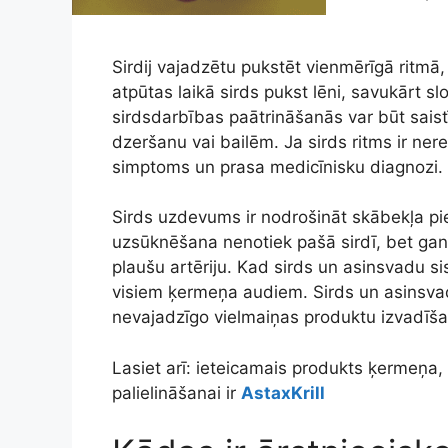
Sirdij vajadzētu pukstēt vienmērīgā ritmā
atpūtas laikā sirds pukst lēni, savukārt sl
sirdsdarbības paātrināšanās var būt saistī
dzeršanu vai bailēm. Ja sirds ritms ir ner
simptoms un prasa medicīnisku diagnozi.
Sirds uzdevums ir nodrošināt skābekļa pi
uzsūknēšana nenotiek pašā sirdī, bet gan 
plaušu artēriju. Kad sirds un asinsvadu si
visiem ķermeņa audiem. Sirds un asinsvadu
nevajadzīgo vielmaiņas produktu izvadīša
Lasiet arī: ieteicamais produkts ķermeņa, 
palielināšanai ir
AstaxKrill