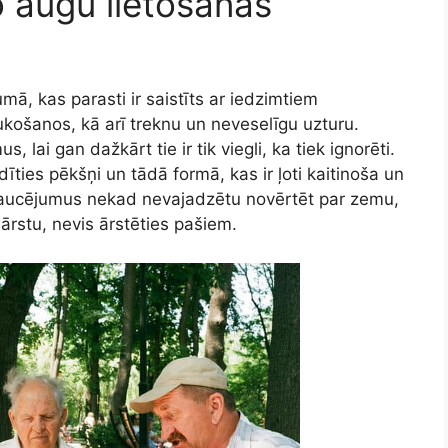
o augu lietošanas
mā, kas parasti ir saistīts ar iedzimtiem
košanos, kā arī treknu un neveselīgu uzturu.
lai gan dažkārt tie ir tik viegli, ka tiek ignorēti.
ties pēkšņi un tādā formā, kas ir ļoti kaitinoša un
traucējumus nekad nevajadzētu novērtēt par zemu,
 ārstu, nevis ārstēties pašiem.