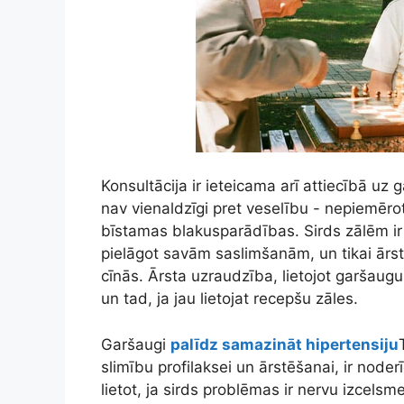
Konsultācija ir ieteicama arī attiecībā u
nav vienaldzīgi pret veselību - nepiemēroti
bīstamas blakusparādības. Sirds zālēm ir a
pielāgot savām saslimšanām, un tikai ārsts
cīnās. Ārsta uzraudzība, lietojot garšaugu
un tad, ja jau lietojat recepšu zāles.
Garšaugi
palīdz samazināt hipertensiju
slimību profilaksei un ārstēšanai, ir noder
lietot, ja sirds problēmas ir nervu izcels