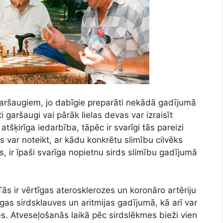
z garšaugiem, jo dabīgie preparāti nekādā gadījumā
 garšaugi vai pārāk lielas devas var izraisīt
tšķirīga iedarbība, tāpēc ir svarīgi tās pareizi
 var noteikt, ar kādu konkrētu slimību cilvēks
s, ir īpaši svarīga nopietnu sirds slimību gadījumā
Tās ir vērtīgas aterosklerozes un koronāro artēriju
īgas sirdsklauves un aritmijas gadījumā, kā arī var
mes. Atveseļošanās laikā pēc sirdslēkmes bieži vien