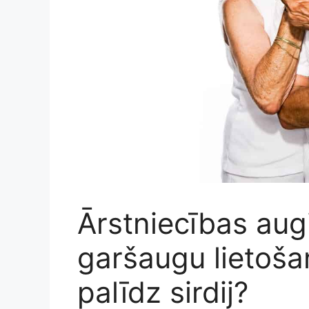
Ārstniecības augi
garšaugu lietoša
palīdz sirdij?