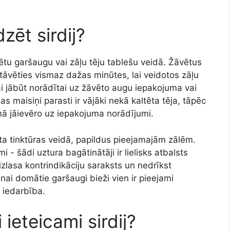
zēt sirdij?
ētu garšaugu vai zāļu tēju tablešu veidā. Žāvētus
stāvēties vismaz dažas minūtes, lai veidotos zāļu
i jābūt norādītai uz žāvēto augu iepakojuma vai
s maisiņi parasti ir vājāki nekā kaltēta tēja, tāpēc
umā jāievēro uz iepakojuma norādījumi.
rta tinktūras veidā, papildus pieejamajām zālēm.
mi - šādi uztura bagātinātāji ir lielisks atbalsts
āizlasa kontrindikāciju saraksts un nedrīkst
nai domātie garšaugi bieži vien ir pieejami
 iedarbība.
 ieteicami sirdij?