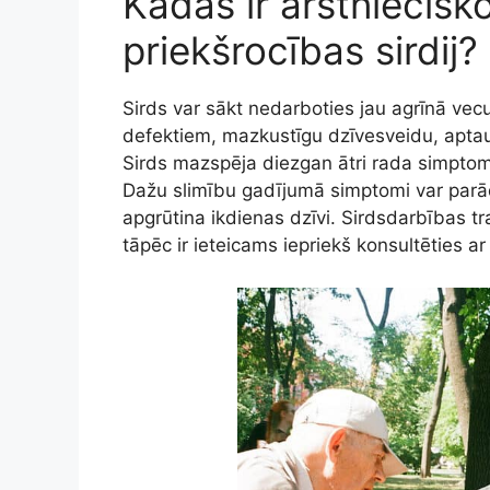
Kādas ir ārstniecisk
priekšrocības sirdij?
Sirds var sākt nedarboties jau agrīnā vecu
defektiem, mazkustīgu dzīvesveidu, aptau
Sirds mazspēja diezgan ātri rada simptomus, 
Dažu slimību gadījumā simptomi var parādī
apgrūtina ikdienas dzīvi. Sirdsdarbības 
tāpēc ir ieteicams iepriekš konsultēties ar