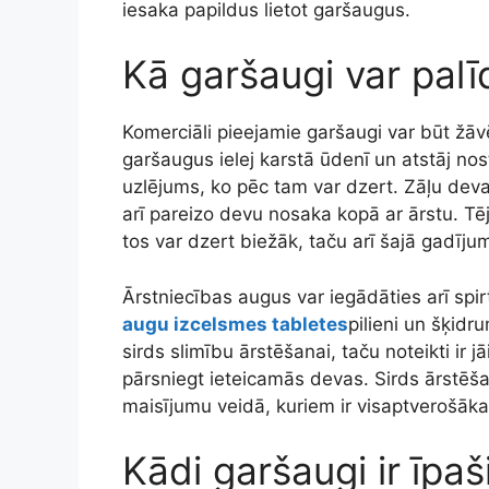
iesaka papildus lietot garšaugus.
Kā garšaugi var palīd
Komerciāli pieejamie garšaugi var būt žāv
garšaugus ielej karstā ūdenī un atstāj no
uzlējums, ko pēc tam var dzert. Zāļu deva
arī pareizo devu nosaka kopā ar ārstu. Tēja
tos var dzert biežāk, taču arī šajā gadīj
Ārstniecības augus var iegādāties arī spi
augu izcelsmes tabletes
pilieni un šķidru
sirds slimību ārstēšanai, taču noteikti ir j
pārsniegt ieteicamās devas. Sirds ārstēša
maisījumu veidā, kuriem ir visaptverošāka
Kādi garšaugi ir īpaši