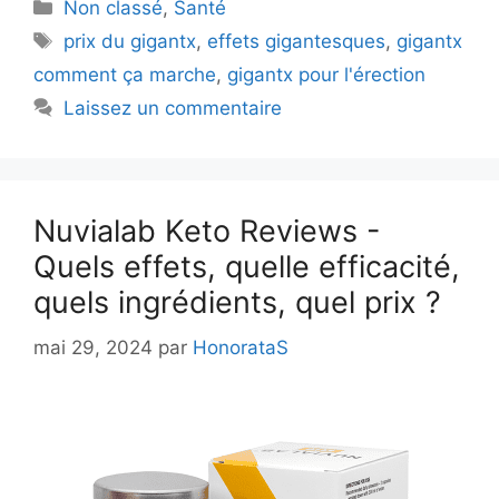
Catégories
Non classé
,
Santé
Mots-
prix du gigantx
,
effets gigantesques
,
gigantx
clés
comment ça marche
,
gigantx pour l'érection
Laissez un commentaire
Nuvialab Keto Reviews -
Quels effets, quelle efficacité,
quels ingrédients, quel prix ?
mai 29, 2024
par
HonorataS