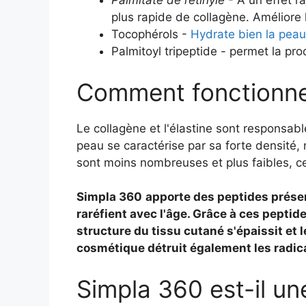
Palmitate de rétinyle
- A un effet r
plus rapide de collagène. Améliore l
Tocophérols -
Hydrate bien la peau
Palmitoyl tripeptide - permet la prod
Comment fonctionne
Le collagène et l'élastine sont responsabl
peau se caractérise par sa forte densité,
sont moins nombreuses et plus faibles, ce
Simpla 360
apporte des peptides présen
raréfient avec l'âge. Grâce à ces peptides
structure du tissu cutané s'épaissit et 
cosmétique détruit également les radica
Simpla 360 est-il un