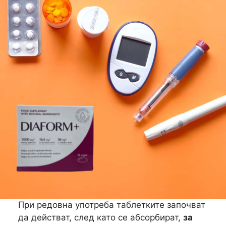
При редовна употреба таблетките започват
да действат, след като се абсорбират,
за