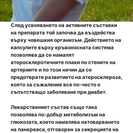
След усвояването на активните съставки
на препарата той започва да въздейства
върху човешкия организъм. Действието на
капсулите върху кръвоносната система
позволява да се намалят
атеросклеротичните плаки по стените на
артериите и по този начин да се
предотврати развитието на атеросклероза,
която за съжаление все по-често е
съпътстващо заболяване при диабет.
Лекарственият състав също така
позволява по-добър метаболизъм на
глюкозата, което намалява натоварването
на панкреаса, отговорен за секрецията на