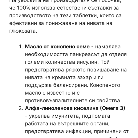
На уебсайта на производителя се посочва,
че 100% използва естествени съставки за
производството на тези таблетки, които са
ефективни за понижаване на нивата на
глюкозата.
Масло от конопено семе
- намалява
необходимостта панкреасът да отделя
големи количества инсулин. Той
предотвратява рязкото повишаване на
нивата на кръвната захар и ги
поддържа балансирани. Конопеното
масло е известно и с
противовъзпалителните си свойства.
Алфа-линоленова киселина (Омега 3)
- укрепва имунитета, подпомага
работата на вътрешните органи,
предотвратява инфекции, причинени от