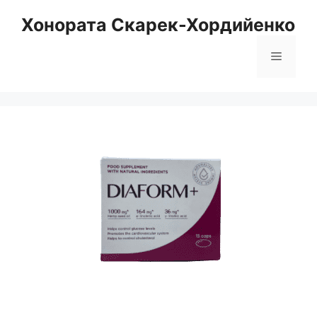
Към
Хонората Скарек-Хордийенко
съдържанието
Меню