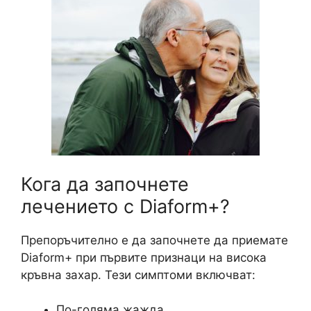
Кога да започнете
лечението с Diaform+?
Препоръчително е да започнете да приемате
Diaform+ при първите признаци на висока
кръвна захар. Тези симптоми включват:
По-голяма жажда