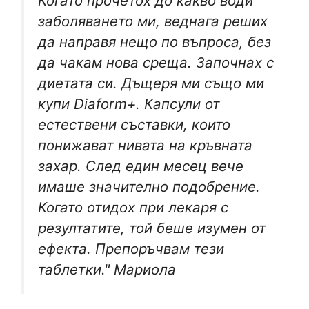
Когато прочетох до какво води
заболяването ми, веднага реших
да направя нещо по въпроса, без
да чакам нова среща. Започнах с
диетата си. Дъщеря ми също ми
купи Diaform+. Капсули от
естествени съставки, които
понижават нивата на кръвната
захар. След един месец вече
имаше значително подобрение.
Когато отидох при лекаря с
резултатите, той беше изумен от
ефекта. Препоръчвам тези
таблетки." Мариола