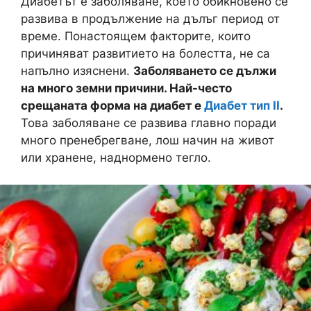
Диабетът е заболяване, което обикновено се
развива в продължение на дълъг период от
време. Понастоящем факторите, които
причиняват развитието на болестта, не са
напълно изяснени.
Заболяването се дължи
на много земни причини. Най-често
срещаната форма на диабет е
Диабет тип II
.
Това заболяване се развива главно поради
много пренебрегване, лош начин на живот
или хранене, наднормено тегло.