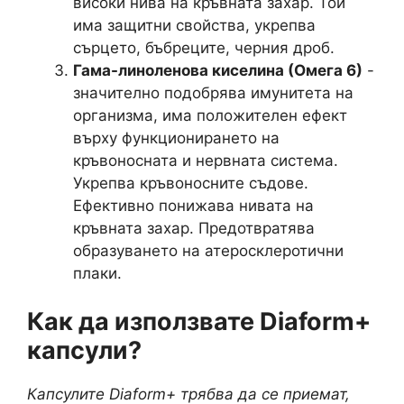
високи нива на кръвната захар. Той
има защитни свойства, укрепва
сърцето, бъбреците, черния дроб.
Гама-линоленова киселина (Омега 6)
-
значително подобрява имунитета на
организма, има положителен ефект
върху функционирането на
кръвоносната и нервната система.
Укрепва кръвоносните съдове.
Ефективно понижава нивата на
кръвната захар. Предотвратява
образуването на атеросклеротични
плаки.
Как да използвате Diaform+
капсули?
Капсулите Diaform+ трябва да се приемат,