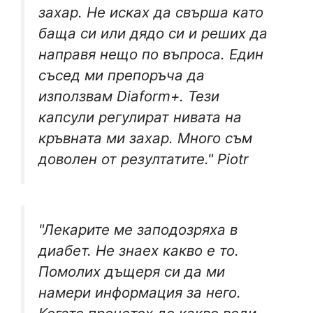
захар. Не исках да свърша като
баща си или дядо си и реших да
направя нещо по въпроса. Един
съсед ми препоръча да
използвам Diaform+. Тези
капсули регулират нивата на
кръвната ми захар. Много съм
доволен от резултатите." Piotr
"Лекарите ме заподозряха в
диабет. Не знаех какво е то.
Помолих дъщеря си да ми
намери информация за него.