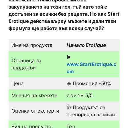
закупуването на този гел, тъй като той е
достъпен за всички без рецепта. Но как Start
Erotique действа върху мъжете и дали тази
формула ще работи във всеки случай?
Име на продукта
Начало Erotique
▶️
Страница за
www.StartErotique.c
продажби
om
Цена
🔥 Промоция -50%
Мнения на мъжете
⭐⭐⭐⭐⭐ 5/5
👍 Продуктът се
Оценка от експерти
препоръчва за мъже
Вид на продукта
Гел