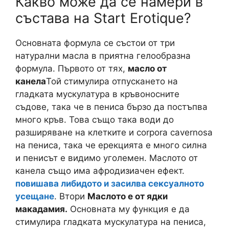
Какво може да се намери в
състава на Start Erotique?
Основната формула се състои от три
натурални масла в приятна гелообразна
формула. Първото от тях,
масло от
канела
Той стимулира отпускането на
гладката мускулатура в кръвоносните
съдове, така че в пениса бързо да постъпва
много кръв. Това също така води до
разширяване на клетките и corpora cavernosa
на пениса, така че ерекцията е много силна
и пенисът е видимо уголемен. Маслото от
канела също има афродизиачен ефект.
повишава либидото и засилва сексуалното
усещане
. Втори
Маслото е от ядки
макадамия.
Основната му функция е да
стимулира гладката мускулатура на пениса,