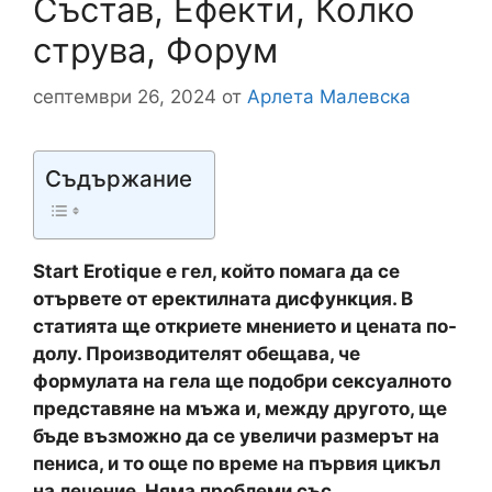
Състав, Ефекти, Колко
струва, Форум
септември 26, 2024
от
Арлета Малевска
Съдържание
Start Erotique е гел, който помага да се
отървете от еректилната дисфункция. В
статията ще откриете мнението и цената по-
долу. Производителят обещава, че
формулата на гела ще подобри сексуалното
представяне на мъжа и, между другото, ще
бъде възможно да се увеличи размерът на
пениса, и то още по време на първия цикъл
на лечение. Няма проблеми със