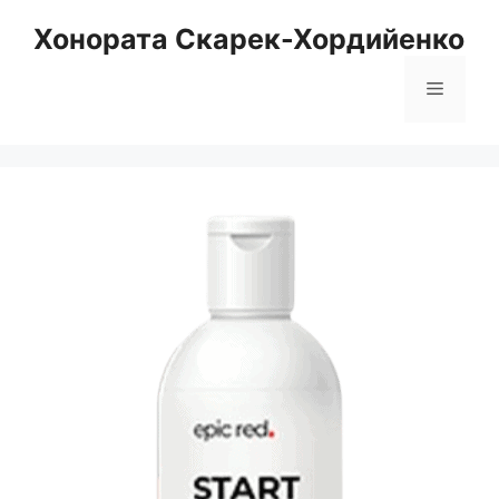
Към
Хонората Скарек-Хордийенко
съдържанието
Меню