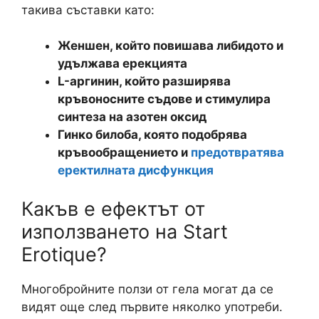
такива съставки като:
Женшен, който повишава либидото и
удължава ерекцията
L-аргинин, който разширява
кръвоносните съдове и стимулира
синтеза на азотен оксид
Гинко билоба, която подобрява
кръвообращението и
предотвратява
еректилната дисфункция
Какъв е ефектът от
използването на Start
Erotique?
Многобройните ползи от гела могат да се
видят още след първите няколко употреби.