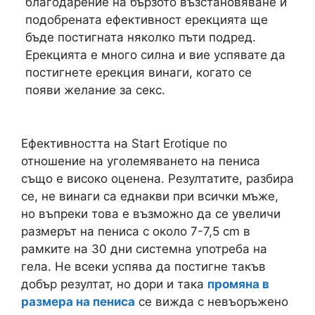
благодарение на бързото възстановяване и
подобрената ефективност ерекцията ще
бъде постигната няколко пъти подред.
Ерекцията е много силна и вие успявате да
постигнете ерекция винаги, когато се
появи желание за секс.
Ефективността на Start Erotique по
отношение на уголемяването на пениса
също е високо оценена. Резултатите, разбира
се, не винаги са еднакви при всички мъже,
но въпреки това е възможно да се увеличи
размерът на пениса с около 7-7,5 cm в
рамките на 30 дни системна употреба на
гела. Не всеки успява да постигне такъв
добър резултат, но дори и така
промяна в
размера на пениса
се вижда с невъоръжено