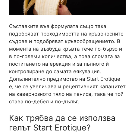
Съставките във формулата също така
подобряват проходимостта на кръвоносните
съдове и подобряват кръвообращението. В
момента на възбуда кръвта тече по-бързо и
в по-големи количества, а това спомага за
постигането на ерекция и за пълното ѝ
контролиране до самата еякулация.
Допълнително предимство на Start Erotique
е, че се увеличава и рецептивният капацитет
на кавернозното тяло на пениса, така че той
става по-дебел и по-дълъг.
Как трябва да се използва
гелът Start Erotique?