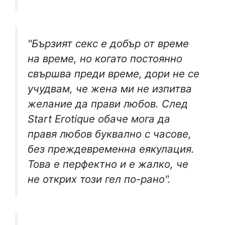
"Бързият секс е добър от време
на време, но когато постоянно
свършва преди време, дори не се
учудвам, че жена ми не изпитва
желание да прави любов. След
Start Erotique обаче мога да
правя любов буквално с часове,
без преждевременна еякулация.
Това е перфектно и е жалко, че
не открих този гел по-рано".