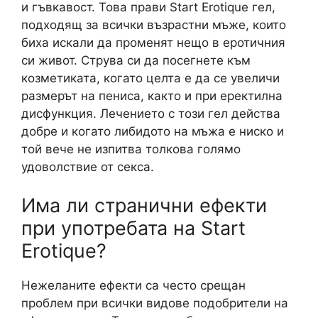
и гъвкавост. Това прави Start Erotique гел,
подходящ за всички възрастни мъже, които
биха искали да променят нещо в еротичния
си живот. Струва си да посегнете към
козметиката, когато целта е да се увеличи
размерът на пениса, както и при еректилна
дисфункция. Лечението с този гел действа
добре и когато либидото на мъжа е ниско и
той вече не изпитва толкова голямо
удоволствие от секса.
Има ли странични ефекти
при употребата на Start
Erotique?
Нежеланите ефекти са често срещан
проблем при всички видове подобрители на