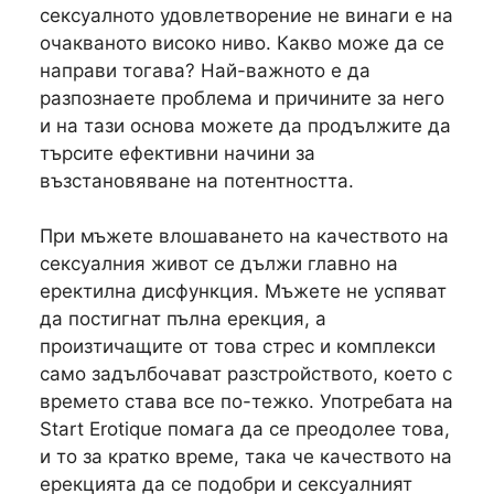
сексуалното удовлетворение не винаги е на
очакваното високо ниво. Какво може да се
направи тогава? Най-важното е да
разпознаете проблема и причините за него
и на тази основа можете да продължите да
търсите ефективни начини за
възстановяване на потентността.
При мъжете влошаването на качеството на
сексуалния живот се дължи главно на
еректилна дисфункция. Мъжете не успяват
да постигнат пълна ерекция, а
произтичащите от това стрес и комплекси
само задълбочават разстройството, което с
времето става все по-тежко. Употребата на
Start Erotique помага да се преодолее това,
и то за кратко време, така че качеството на
ерекцията да се подобри и сексуалният