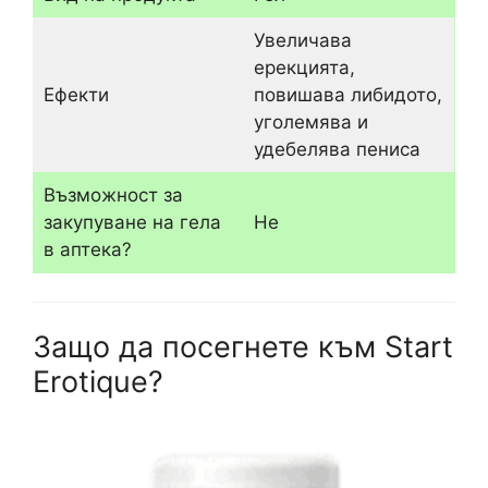
Увеличава
ерекцията,
Ефекти
повишава либидото,
уголемява и
удебелява пениса
Възможност за
закупуване на гела
Не
в аптека?
Защо да посегнете към Start
Erotique?