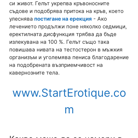
си живот. Гелът укрепва кръвоносните
съдове и подобрява притока на кръв, което
улеснява
постигане на ерекция
- Ако
лечението продължи поне няколко седмици,
еректилната дисфункция трябва да бъде
излекувана на 100 %. Гелът също така
повишава нивата на тестостерон в мъжкия
организъм и уголемява пениса благодарение
на подобрената възприемчивост на
кавернозните тела.
www.StartErotique.co
m