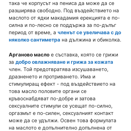
така че корпусът на пениса да може да се
разширява свободно. Под въздействието на
маслото от ядки макадамия ерекцията е по-
силна и по-лесно се поддържа за по-дълъг
период от време, а
членът се увеличава с до
няколко сантиметра
на дължина и обиколка.
Арганово масло
е съставка, която се грижи
за
добро овлажняване и грижа за кожата
член. Той предотвратява изсушаването,
дразненето и протриването. Има и
стимулиращ ефект - под въздействието на
това масло половите органи се
кръвоснабдяват по-добре и затова
сексуалните стимули се усещат по-силно,
оргазмът е по-силен, сексуалният контакт
може да се удължи. Освен това формулата
на маслото е допълнително допълнена от