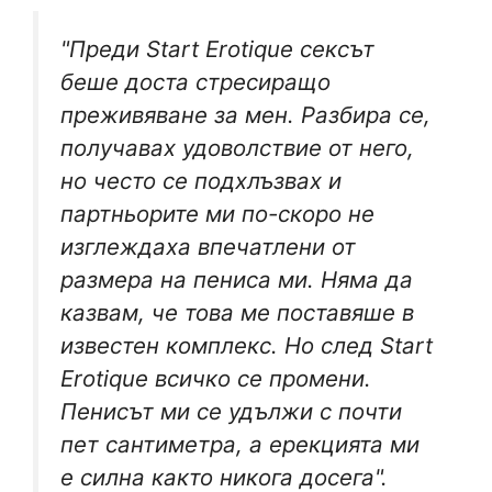
"Преди Start Erotique сексът
беше доста стресиращо
преживяване за мен. Разбира се,
получавах удоволствие от него,
но често се подхлъзвах и
партньорите ми по-скоро не
изглеждаха впечатлени от
размера на пениса ми. Няма да
казвам, че това ме поставяше в
известен комплекс. Но след Start
Erotique всичко се промени.
Пенисът ми се удължи с почти
пет сантиметра, а ерекцията ми
е силна както никога досега".