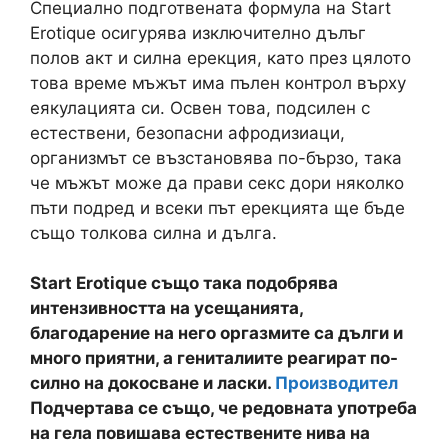
Специално подготвената формула на Start
Erotique осигурява изключително дълъг
полов акт и силна ерекция, като през цялото
това време мъжът има пълен контрол върху
еякулацията си. Освен това, подсилен с
естествени, безопасни афродизиаци,
организмът се възстановява по-бързо, така
че мъжът може да прави секс дори няколко
пъти подред и всеки път ерекцията ще бъде
също толкова силна и дълга.
Start Erotique също така подобрява
интензивността на усещанията,
благодарение на него оргазмите са дълги и
много приятни, а гениталиите реагират по-
силно на докосване и ласки.
Производител
Подчертава се също, че редовната употреба
на гела повишава естествените нива на