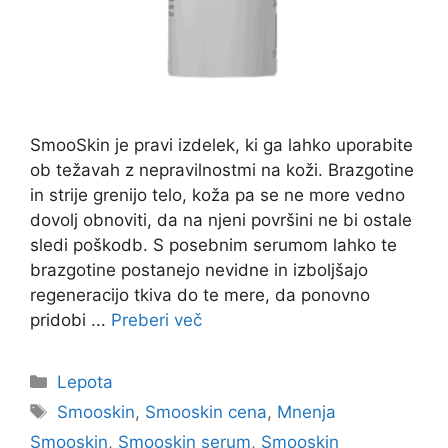
SmooSkin je pravi izdelek, ki ga lahko uporabite
ob težavah z nepravilnostmi na koži. Brazgotine
in strije grenijo telo, koža pa se ne more vedno
dovolj obnoviti, da na njeni površini ne bi ostale
sledi poškodb. S posebnim serumom lahko te
brazgotine postanejo nevidne in izboljšajo
regeneracijo tkiva do te mere, da ponovno
pridobi ...
Preberi več
Kategorije
Lepota
Oznake
Smooskin
,
Smooskin cena
,
Mnenja
Smooskin
,
Smooskin serum
,
Smooskin