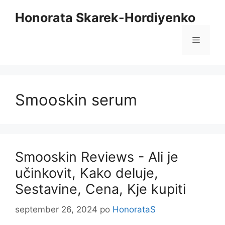
Preskoči
Honorata Skarek-Hordiyenko
na
vsebino
Meni
Smooskin serum
Smooskin Reviews - Ali je
učinkovit, Kako deluje,
Sestavine, Cena, Kje kupiti
september 26, 2024
po
HonorataS