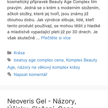
kosmetický přípravek Beauty Age Complex tím
pravým. Jedná se o krém s moderním složením,
ačkoli složky, které jej tvoří, jsou známy již
dlouhou dobu. Jak výrobce slibuje, lidé, kteří
tento produkt používají, se mohou těšit z hladké
a mladistvě vypadající pleti již po 30 dnech. Je
však skutečně ...
Přečtěte si více
Rubriky
Krása
Štítky
beatuy age complex cena
,
Komplex Beauty
Age
,
názory na věkový komplex krásy
Napsat komentář
Neoveris Gel - Názory,