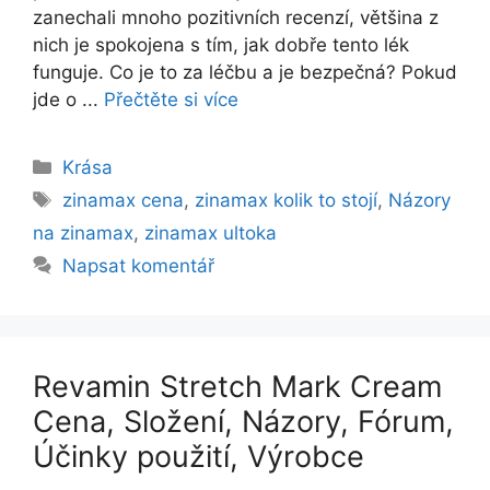
zanechali mnoho pozitivních recenzí, většina z
nich je spokojena s tím, jak dobře tento lék
funguje. Co je to za léčbu a je bezpečná? Pokud
jde o ...
Přečtěte si více
Rubriky
Krása
Štítky
zinamax cena
,
zinamax kolik to stojí
,
Názory
na zinamax
,
zinamax ultoka
Napsat komentář
Revamin Stretch Mark Cream
Cena, Složení, Názory, Fórum,
Účinky použití, Výrobce