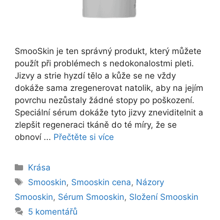
SmooSkin je ten správný produkt, který můžete
použít při problémech s nedokonalostmi pleti.
Jizvy a strie hyzdí tělo a kůže se ne vždy
dokáže sama zregenerovat natolik, aby na jejím
povrchu nezůstaly žádné stopy po poškození.
Speciální sérum dokáže tyto jizvy zneviditelnit a
zlepšit regeneraci tkáně do té míry, že se
obnoví ...
Přečtěte si více
Rubriky
Krása
Štítky
Smooskin
,
Smooskin cena
,
Názory
Smooskin
,
Sérum Smooskin
,
Složení Smooskin
5 komentářů