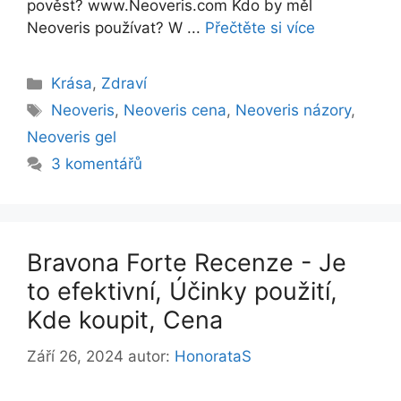
pověst? www.Neoveris.com Kdo by měl
Neoveris používat? W ...
Přečtěte si více
Rubriky
Krása
,
Zdraví
Štítky
Neoveris
,
Neoveris cena
,
Neoveris názory
,
Neoveris gel
3 komentářů
Bravona Forte Recenze - Je
to efektivní, Účinky použití,
Kde koupit, Cena
Září 26, 2024
autor:
HonorataS