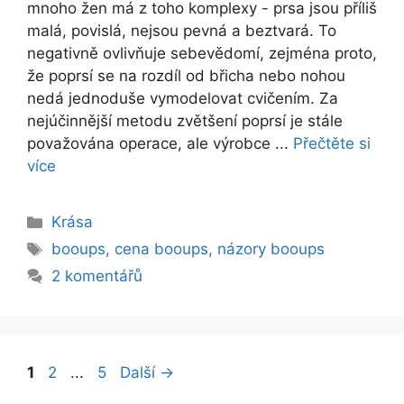
mnoho žen má z toho komplexy - prsa jsou příliš
malá, povislá, nejsou pevná a beztvará. To
negativně ovlivňuje sebevědomí, zejména proto,
že poprsí se na rozdíl od břicha nebo nohou
nedá jednoduše vymodelovat cvičením. Za
nejúčinnější metodu zvětšení poprsí je stále
považována operace, ale výrobce ...
Přečtěte si
více
Rubriky
Krása
Štítky
booups
,
cena booups
,
názory booups
2 komentářů
Stránka
Stránka
Stránka
1
2
...
5
Další
→