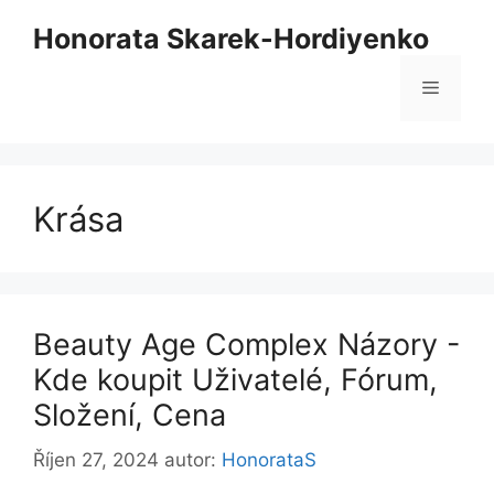
Přeskočit
Honorata Skarek-Hordiyenko
na
obsah
Nabídk
Krása
Beauty Age Сomplex Názory -
Kde koupit Uživatelé, Fórum,
Složení, Cena
Říjen 27, 2024
autor:
HonorataS