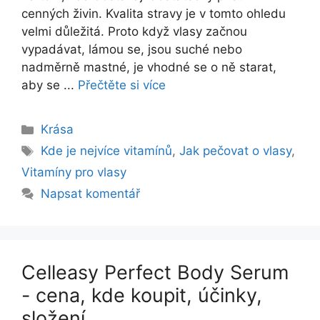
cenných živin. Kvalita stravy je v tomto ohledu
velmi důležitá. Proto když vlasy začnou
vypadávat, lámou se, jsou suché nebo
nadměrně mastné, je vhodné se o ně starat,
aby se ...
Přečtěte si více
Rubriky
Krása
Štítky
Kde je nejvíce vitamínů
,
Jak pečovat o vlasy
,
Vitamíny pro vlasy
Napsat komentář
Celleasy Perfect Body Serum
- cena, kde koupit, účinky,
složení