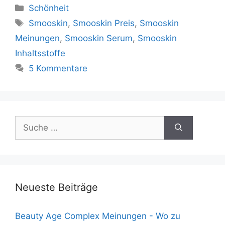
Kategorien
Schönheit
Schlagwörter
Smooskin
,
Smooskin Preis
,
Smooskin
Meinungen
,
Smooskin Serum
,
Smooskin
Inhaltsstoffe
5 Kommentare
Suche
nach:
Neueste Beiträge
Beauty Age Сomplex Meinungen - Wo zu