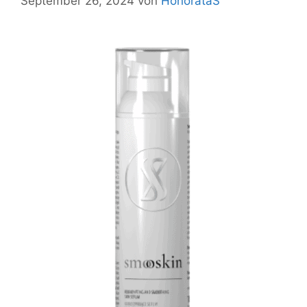
September 26, 2024
von
HonorataS