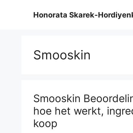
Overslaan
naar
Honorata Skarek-Hordiyen
inhoud
Smooskin
Smooskin Beoordeling
hoe het werkt, ingred
koop