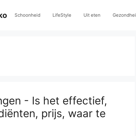
ko
Schoonheid
LifeStyle
Uit eten
Gezondhe
en - Is het effectief,
iënten, prijs, waar te