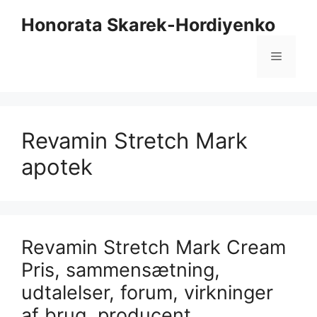
Hop
Honorata Skarek-Hordiyenko
til
indhold
Menu
Revamin Stretch Mark
apotek
Revamin Stretch Mark Cream
Pris, sammensætning,
udtalelser, forum, virkninger
af brug, producent