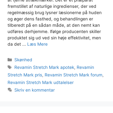
at fjerne strækmærker. Det er et præparat
fremstillet af naturlige ingredienser, der ved
regelmæssig brug lysner læsionerne på huden
og øger dens fasthed, og behandlingen er
tilberedt på en sådan måde, at den nemt kan
udføres derhjemme. Ifølge producenten skiller
produktet sig ud ved sin høje effektivitet, men
da det ...
Læs Mere
Kategorier
Skønhed
Tags
Revamin Stretch Mark apotek
,
Revamin
Stretch Mark pris
,
Revamin Stretch Mark forum
,
Revamin Stretch Mark udtalelser
Skriv en kommentar