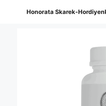
Μετάβαση
στο
Honorata Skarek-Hordiyen
περιεχόμενο