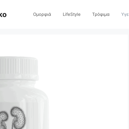
ko
Ομορφιά
LifeStyle
Τρόφιμα
Υγε