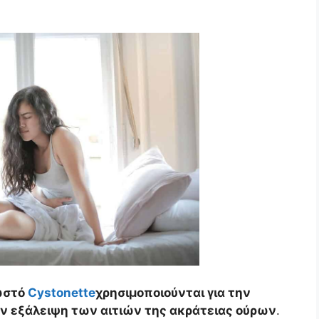
νωστό
Cystonette
χρησιμοποιούνται για την
 εξάλειψη των αιτιών της ακράτειας ούρων
.