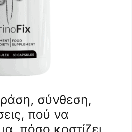
Δράση, σύνθεση,
σεις, πού να
ια, πόσο κοστίζει,