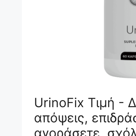
UrinoFix Τιμή - 
απόψεις, επιδρά
αγοράσετε, σχόλ