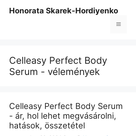
Kilépés
Honorata Skarek-Hordiyenko
a
tartalomba
Menü
Celleasy Perfect Body
Serum - vélemények
Celleasy Perfect Body Serum
- ár, hol lehet megvásárolni,
hatások, összetétel