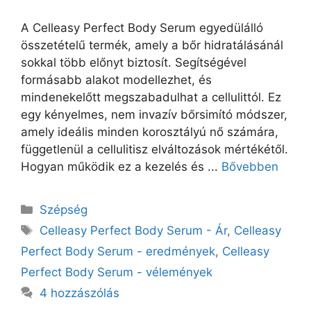
A Celleasy Perfect Body Serum egyedülálló
összetételű termék, amely a bőr hidratálásánál
sokkal több előnyt biztosít. Segítségével
formásabb alakot modellezhet, és
mindenekelőtt megszabadulhat a cellulittól. Ez
egy kényelmes, nem invazív bőrsimító módszer,
amely ideális minden korosztályú nő számára,
függetlenül a cellulitisz elváltozások mértékétől.
Hogyan működik ez a kezelés és ...
Bővebben
Kategória
Szépség
Címkék
Celleasy Perfect Body Serum - Ár
,
Celleasy
Perfect Body Serum - eredmények
,
Celleasy
Perfect Body Serum - vélemények
4 hozzászólás