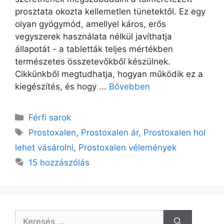
prosztata okozta kellemetlen tünetektől. Ez egy
olyan gyógymód, amellyel káros, erős
vegyszerek használata nélkül javíthatja
állapotát - a tabletták teljes mértékben
természetes összetevőkből készülnek.
Cikkünkből megtudhatja, hogyan működik ez a
kiegészítés, és hogy ...
Bővebben
Kategória
Férfi sarok
Címkék
Prostoxalen
,
Prostoxalen ár
,
Prostoxalen hol
lehet vásárolni
,
Prostoxalen vélemények
15 hozzászólás
Keresés: