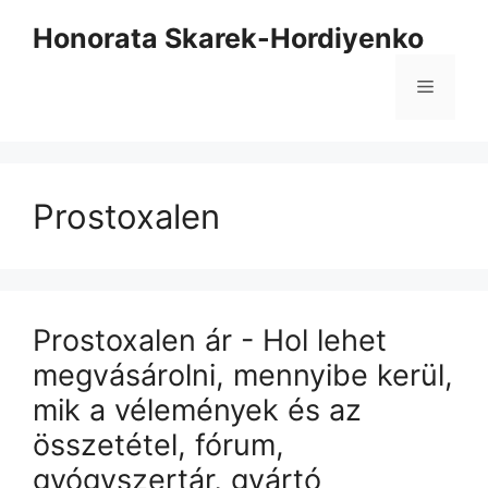
Kilépés
Honorata Skarek-Hordiyenko
a
tartalomba
Menü
Prostoxalen
Prostoxalen ár - Hol lehet
megvásárolni, mennyibe kerül,
mik a vélemények és az
összetétel, fórum,
gyógyszertár, gyártó