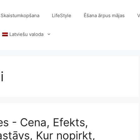
Skaistumkopšana
LifeStyle
Ēšana ārpus mājas
V
Latviešu valoda
i
s - Cena, Efekts,
stāvs, Kur nopirkt,