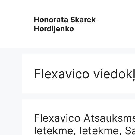
Pāriet
uz
Honorata Skarek-
saturu
Hordijenko
Flexavico viedokļ
Flexavico Atsauksme
Ietekme, Ietekme, Sa