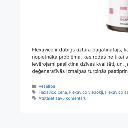
Flexavico ir dabīgs uztura bagātinātājs, k
nopietnāka problēma, kas rodas ne tikai s
ievērojami pasliktina dzīves kvalitāti, un, 
deģeneratīvās izmaiņas turpinās pastiprinā
Kategorijas
Veselība
Tags
Flexavico cena
,
Flexavico viedokļi
,
Flexavico s
Atstājiet savu komentāru