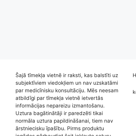
Šajā tīmekļa vietnē ir raksti, kas balstīti uz
H
subjektīviem viedokļiem un nav uzskatāmi
par medicīnisku konsultāciju. Mēs neesam
k
atbildīgi par tīmekļa vietnē ietvertās
informācijas nepareizu izmantošanu.
Uztura bagātinātāji ir paredzēti tikai
normāla uztura papildināšanai, tiem nav
ārstniecisku īpašību. Pirms produktu