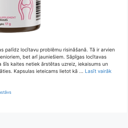
as palīdz locītavu problēmu risināšanā. Tā ir arvien
enioriem, bet arī jauniešiem. Sāpīgas locītavas
ja šīs kaites netiek ārstētas uzreiz, iekaisums un
ties. Kapsulas ieteicams lietot kā ...
Lasīt vairāk
astāvs