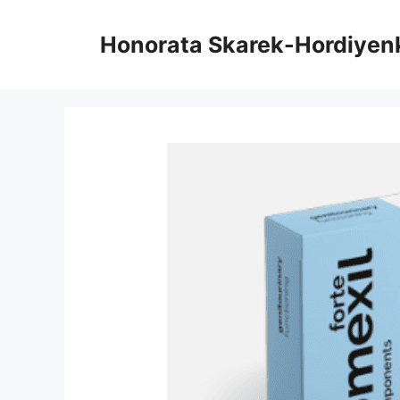
Overslaan
naar
Honorata Skarek-Hordiyen
inhoud