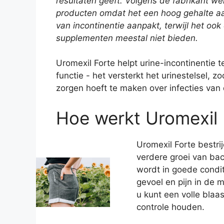
resultaten geeft. Volgens de fabrikant w
producten omdat het een hoog gehalte a
van incontinentie aanpakt, terwijl het oo
supplementen meestal niet bieden.
Uromexil Forte helpt urine-incontinentie
functie - het versterkt het urinestelsel, z
zorgen hoeft te maken over infecties van
Hoe werkt Uromexil 
Uromexil Forte bestri
verdere groei van bac
wordt in goede cond
gevoel en pijn in de 
u kunt een volle bla
controle houden.