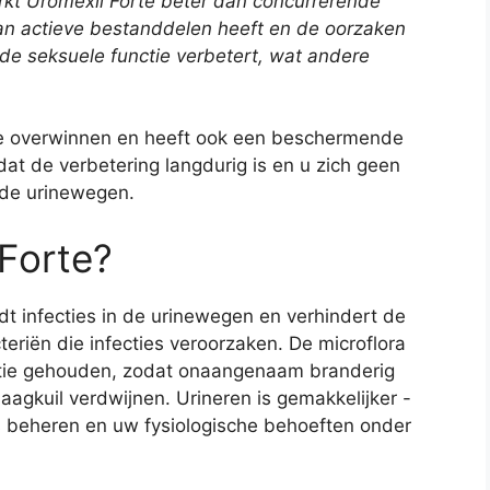
erkt Uromexil Forte beter dan concurrerende
an actieve bestanddelen heeft en de oorzaken
k de seksuele functie verbetert, wat andere
 te overwinnen en heeft ook een beschermende
odat de verbetering langdurig is en u zich geen
 de urinewegen.
Forte?
jdt infecties in de urinewegen en verhindert de
teriën die infecties veroorzaken. De microflora
itie gehouden, zodat onaangenaam branderig
maagkuil verdwijnen. Urineren is gemakkelijker -
as beheren en uw fysiologische behoeften onder