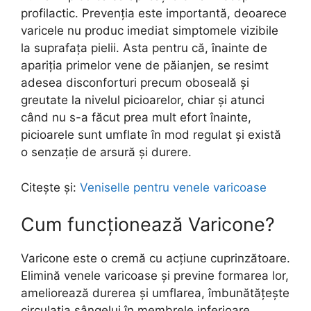
profilactic. Prevenția este importantă, deoarece
varicele nu produc imediat simptomele vizibile
la suprafața pielii. Asta pentru că, înainte de
apariția primelor vene de păianjen, se resimt
adesea disconforturi precum oboseală și
greutate la nivelul picioarelor, chiar și atunci
când nu s-a făcut prea mult efort înainte,
picioarele sunt umflate în mod regulat și există
o senzație de arsură și durere.
Citește și:
Veniselle pentru venele varicoase
Cum funcționează Varicone?
Varicone este o cremă cu acțiune cuprinzătoare.
Elimină venele varicoase și previne formarea lor,
ameliorează durerea și umflarea, îmbunătățește
circulația sângelui în membrele inferioare.