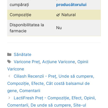
cumpărați
producătorului
Compoziție
🌿 Natural
Disponibilitatea la
Nu
farmacie
Categorii
Sănătate
Etichete
Varicone Preț
,
Acțiune Varicone
,
Opinii
Varicone
Ciliash Recenzii - Preț, Unde să cumpere,
Compoziție, Efecte, Cât costă balsamul de
gene, Comentarii
LactiFresh Preț - Compoziție, Efect, Opinii,
Comentarii, De unde să cumpere, Site-ul