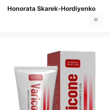
Sari
Honorata Skarek-Hordiyenko
la
conținut
Meniu