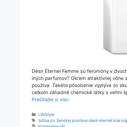
Désir Éternel Femme sú feromóny v dvoch 
iných parfumov? Okrem atraktívnej vône zv
používa. Takéto pôsobenie vyplýva zo sku
celkom záhadné chemické látky s veľmi šp
Prečítajte si viac
Kategórie
LifeStyle
Značky
túžba po ženskej postave
,
desir eternel kde kú
Komentáre (8)