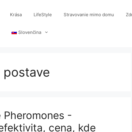
Krása
LifeStyle
Stravovanie mimo domu
Zd
Slovenčina
j postave
e Pheromones -
efektivita, cena, kde