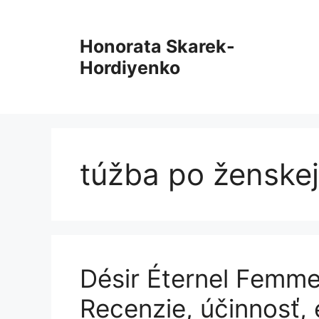
Preskočiť
na
Honorata Skarek-
obsah
Hordiyenko
túžba po ženske
Désir Éternel Femm
Recenzie, účinnosť, 