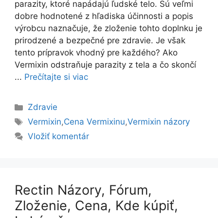
parazity, ktoré napádajú ľudské telo. Sú veľmi
dobre hodnotené z hľadiska účinnosti a popis
výrobcu naznačuje, že zloženie tohto doplnku je
prirodzené a bezpečné pre zdravie. Je však
tento prípravok vhodný pre každého? Ako
Vermixin odstraňuje parazity z tela a čo skončí
...
Prečítajte si viac
Kategórie
Zdravie
Značky
Vermixin
,
Cena Vermixinu
,
Vermixin názory
Vložiť komentár
Rectin Názory, Fórum,
Zloženie, Cena, Kde kúpiť,