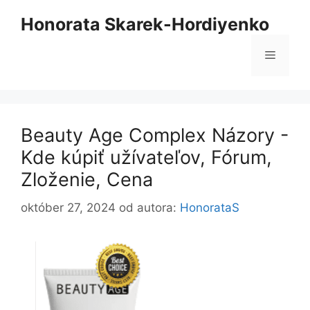
Preskočiť
Honorata Skarek-Hordiyenko
na
obsah
Ponuk
Beauty Age Сomplex Názory -
Kde kúpiť užívateľov, Fórum,
Zloženie, Cena
október 27, 2024
od autora:
HonorataS