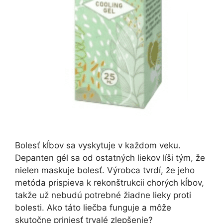
Bolesť kĺbov sa vyskytuje v každom veku.
Depanten gél sa od ostatných liekov líši tým, že
nielen maskuje bolesť. Výrobca tvrdí, že jeho
metóda prispieva k rekonštrukcii chorých kĺbov,
takže už nebudú potrebné žiadne lieky proti
bolesti. Ako táto liečba funguje a môže
skutočne priniesť trvalé zlepšenie?