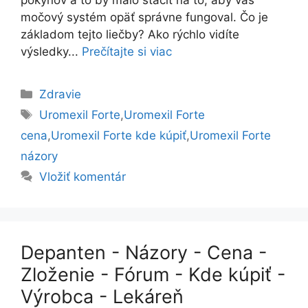
pokynov a to by malo stačiť na to, aby váš
močový systém opäť správne fungoval. Čo je
základom tejto liečby? Ako rýchlo vidíte
výsledky...
Prečítajte si viac
Kategórie
Zdravie
Značky
Uromexil Forte
,
Uromexil Forte
cena
,
Uromexil Forte kde kúpiť
,
Uromexil Forte
názory
Vložiť komentár
Depanten - Názory - Cena -
Zloženie - Fórum - Kde kúpiť -
Výrobca - Lekáreň