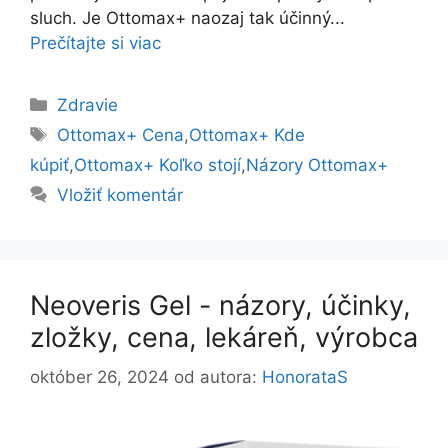
sluch. Je Ottomax+ naozaj tak účinný...
Prečítajte si viac
Kategórie
Zdravie
Značky
Ottomax+ Cena
,
Ottomax+ Kde
kúpiť
,
Ottomax+ Koľko stojí
,
Názory Ottomax+
Vložiť komentár
Neoveris Gel - názory, účinky,
zložky, cena, lekáreň, výrobca
október 26, 2024
od autora:
HonorataS