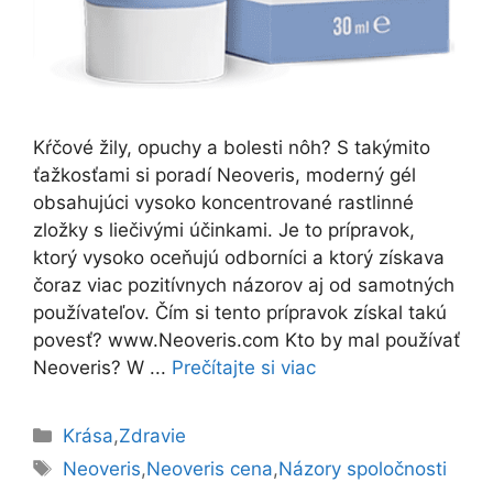
Kŕčové žily, opuchy a bolesti nôh? S takýmito
ťažkosťami si poradí Neoveris, moderný gél
obsahujúci vysoko koncentrované rastlinné
zložky s liečivými účinkami. Je to prípravok,
ktorý vysoko oceňujú odborníci a ktorý získava
čoraz viac pozitívnych názorov aj od samotných
používateľov. Čím si tento prípravok získal takú
povesť? www.Neoveris.com Kto by mal používať
Neoveris? W ...
Prečítajte si viac
Kategórie
Krása
,
Zdravie
Značky
Neoveris
,
Neoveris cena
,
Názory spoločnosti