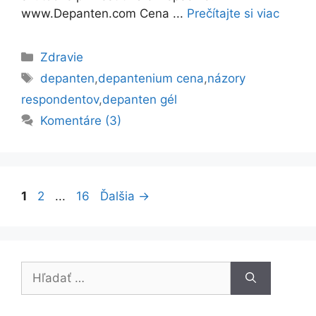
www.Depanten.com Cena ...
Prečítajte si viac
Kategórie
Zdravie
Značky
depanten
,
depantenium cena
,
názory
respondentov
,
depanten gél
Komentáre (3)
Stránka
Stránka
Stránka
1
2
...
16
Ďalšia
→
Hľadať: