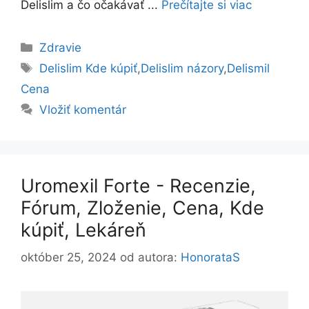
Delislim a čo očakávať ...
Prečítajte si viac
Kategórie
Zdravie
Značky
Delislim Kde kúpiť
,
Delislim názory
,
Delismil
Cena
Vložiť komentár
Uromexil Forte - Recenzie,
Fórum, Zloženie, Cena, Kde
kúpiť, Lekáreň
október 25, 2024
od autora:
HonorataS