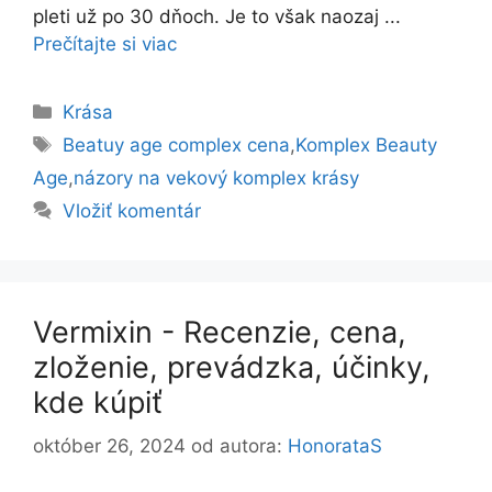
pleti už po 30 dňoch. Je to však naozaj ...
Prečítajte si viac
Kategórie
Krása
Značky
Beatuy age complex cena
,
Komplex Beauty
Age
,
názory na vekový komplex krásy
Vložiť komentár
Vermixin - Recenzie, cena,
zloženie, prevádzka, účinky,
kde kúpiť
október 26, 2024
od autora:
HonorataS