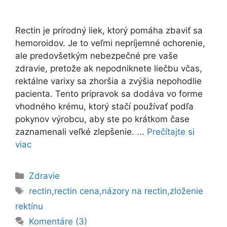
Rectin je prírodný liek, ktorý pomáha zbaviť sa
hemoroidov. Je to veľmi nepríjemné ochorenie,
ale predovšetkým nebezpečné pre vaše
zdravie, pretože ak nepodniknete liečbu včas,
rektálne varixy sa zhoršia a zvýšia nepohodlie
pacienta. Tento prípravok sa dodáva vo forme
vhodného krému, ktorý stačí používať podľa
pokynov výrobcu, aby ste po krátkom čase
zaznamenali veľké zlepšenie. ...
Prečítajte si
viac
Kategórie
Zdravie
Značky
rectin
,
rectin cena
,
názory na rectin
,
zloženie
rektínu
Komentáre (3)