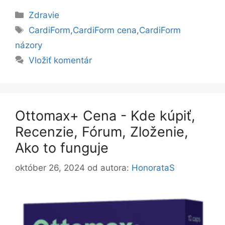
Kategórie
Zdravie
Značky
CardiForm
,
CardiForm cena
,
CardiForm
názory
Vložiť komentár
Ottomax+ Cena - Kde kúpiť,
Recenzie, Fórum, Zloženie,
Ako to funguje
október 26, 2024
od autora:
HonorataS