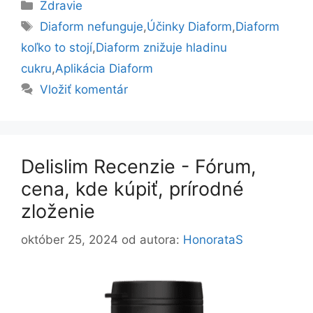
Kategórie
Zdravie
Značky
Diaform nefunguje
,
Účinky Diaform
,
Diaform
koľko to stojí
,
Diaform znižuje hladinu
cukru
,
Aplikácia Diaform
Vložiť komentár
Delislim Recenzie - Fórum,
cena, kde kúpiť, prírodné
zloženie
október 25, 2024
od autora:
HonorataS