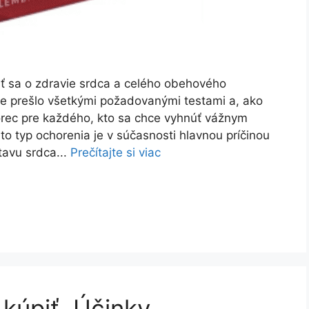
ať sa o zdravie srdca a celého obehového
ie prešlo všetkými požadovanými testami a, ako
orec pre každého, kto sa chce vyhnúť vážnym
o typ ochorenia je v súčasnosti hlavnou príčinou
tavu srdca...
Prečítajte si viac
kúpiť, Účinky,