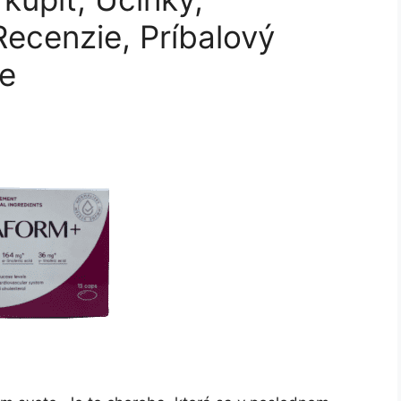
Recenzie, Príbalový
ie