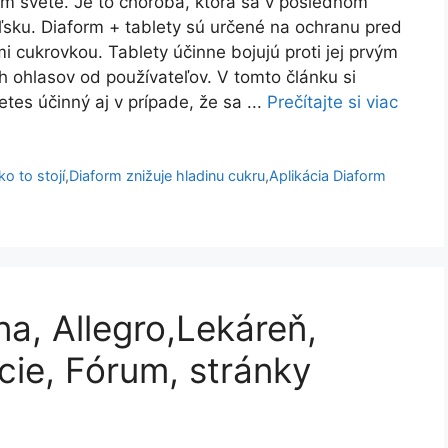
om svete. Je to choroba, ktorá sa v poslednom
oľsku. Diaform + tablety sú určené na ochranu pred
cukrovkou. Tablety účinne bojujú proti jej prvým
h ohlasov od používateľov. V tomto článku si
etes účinný aj v prípade, že sa ...
Prečítajte si viac
o to stojí
,
Diaform znižuje hladinu cukru
,
Aplikácia Diaform
na, Allegro,Lekáreň,
cie, Fórum, stránky