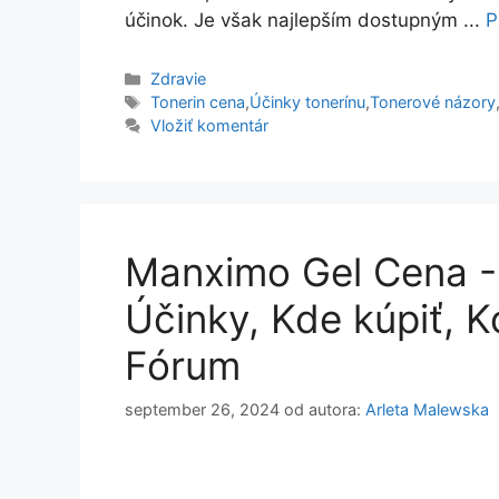
účinok. Je však najlepším dostupným ...
P
Kategórie
Zdravie
Značky
Tonerin cena
,
Účinky tonerínu
,
Tonerové názory
Vložiť komentár
Manximo Gel Cena - 
Účinky, Kde kúpiť, K
Fórum
september 26, 2024
od autora:
Arleta Malewska