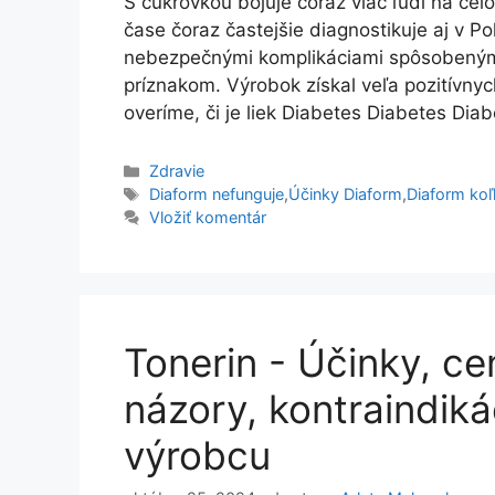
S cukrovkou bojuje čoraz viac ľudí na cel
čase čoraz častejšie diagnostikuje aj v P
nebezpečnými komplikáciami spôsobenými 
príznakom. Výrobok získal veľa pozitívnyc
overíme, či je liek Diabetes Diabetes Diab
Kategórie
Zdravie
Značky
Diaform nefunguje
,
Účinky Diaform
,
Diaform koľk
Vložiť komentár
Tonerin - Účinky, ce
názory, kontraindiká
výrobcu