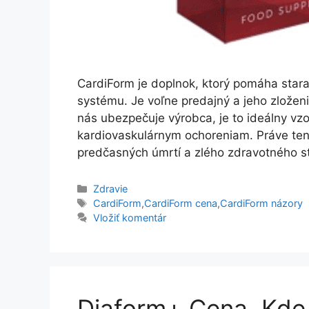
CardiForm je doplnok, ktorý pomáha star
systému. Je voľne predajný a jeho zložen
nás ubezpečuje výrobca, je to ideálny vz
kardiovaskulárnym ochoreniam. Práve tent
predčasných úmrtí a zlého zdravotného s
Kategórie
Zdravie
Značky
CardiForm
,
CardiForm cena
,
CardiForm názory
Vložiť komentár
Diaform+ Cena, Kde 