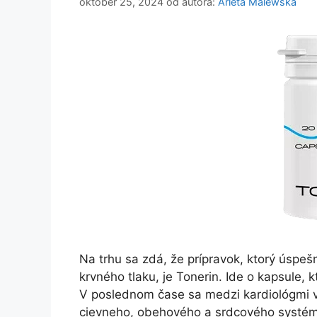
október 25, 2024
od autora:
Arleta Malewska
Na trhu sa zdá, že prípravok, ktorý úspešn
krvného tlaku, je Tonerin. Ide o kapsule,
V poslednom čase sa medzi kardiológmi ve
cievneho, obehového a srdcového systému