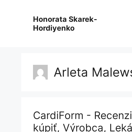
Preskočiť
na
Honorata Skarek-
obsah
Hordiyenko
Arleta Malew
CardiForm - Recenzi
kúpiť, Výrobca, Lek