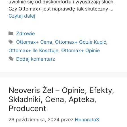
uwolnić się od dyskomfortu i wyostrzają słuch.
Czy Ottomax+ jest naprawdę tak skuteczny …
Czytaj dalej
Kategorie
Zdrowie
Tagi
Ottomax+ Cena
,
Ottomax+ Gdzie Kupić
,
Ottomax+ Ile Kosztuje
,
Ottomax+ Opinie
Dodaj komentarz
Neoveris Żel – Opinie, Efekty,
Składniki, Cena, Apteka,
Producent
26 października, 2024
przez
HonorataS