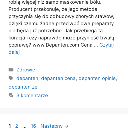
robią więcej niż samo maskowanie bólu.
Producent przekonuje, że jego metoda
przyczynia się do odbudowy chorych stawów,
dzięki czemu żadne przeciwbólowe preparaty
nie będą już potrzebne. Jak przebiega ta
kuracja i czy naprawdę może przynieść trwałą
poprawę? www.Depanten.com Cena …
Czytaj
dalej
Kategorie
Zdrowie
Tagi
depanten
,
depanten cena
,
depanten opinie
,
depanten żel
3 komentarze
Strona
Strona
Strona
1
2
...
16
Następny
→