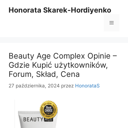
Przejdź
Honorata Skarek-Hordiyenko
do
treści
Menu
Beauty Age Сomplex Opinie –
Gdzie Kupić użytkowników,
Forum, Skład, Cena
27 października, 2024
przez
HonorataS