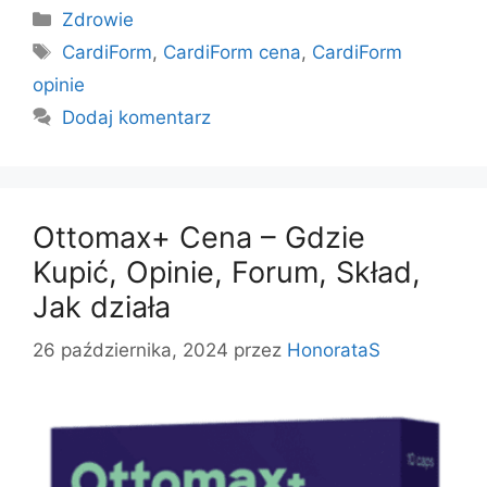
Kategorie
Zdrowie
Tagi
CardiForm
,
CardiForm cena
,
CardiForm
opinie
Dodaj komentarz
Ottomax+ Cena – Gdzie
Kupić, Opinie, Forum, Skład,
Jak działa
26 października, 2024
przez
HonorataS