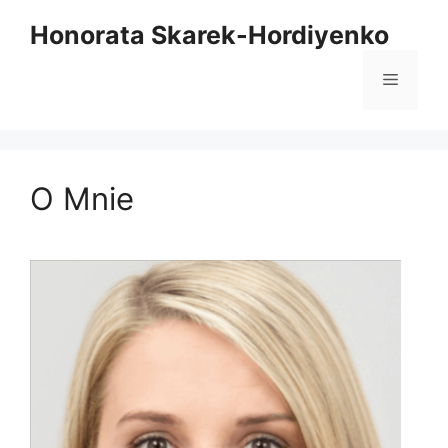
Przejdź
Honorata Skarek-Hordiyenko
do
treści
Menu
O Mnie