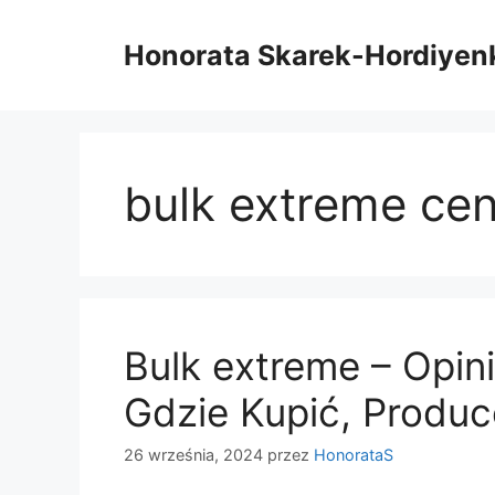
Przejdź
do
Honorata Skarek-Hordiyen
treści
bulk extreme ce
Bulk extreme – Opini
Gdzie Kupić, Produc
26 września, 2024
przez
HonorataS