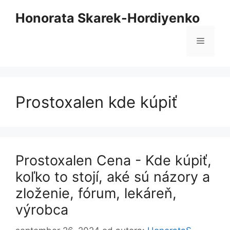
Preskočiť
Honorata Skarek-Hordiyenko
na
obsah
Ponuk
Prostoxalen kde kúpiť
Prostoxalen Cena - Kde kúpiť,
koľko to stojí, aké sú názory a
zloženie, fórum, lekáreň,
výrobca