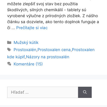
môžete zlepšiť svoj stav bez použitia
škodlivých, silných chemikálií - tablety sú
vyrobené výlučne z prírodných zložiek. Z nášho
článku sa dozviete, ako tento doplnok funguje a
či ...
Prečítajte si viac
Kategórie
Mužský kútik
Značky
Prostoxalén
,
Prostoxalen cena
,
Prostoxalen
kde kúpiť
,
Názory na prostoxalén
Komentáre (15)
Hľadať: