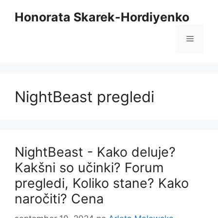
Preskoči
Honorata Skarek-Hordiyenko
na
vsebino
Meni
NightBeast pregledi
NightBeast - Kako deluje?
Kakšni so učinki? Forum
pregledi, Koliko stane? Kako
naročiti? Cena