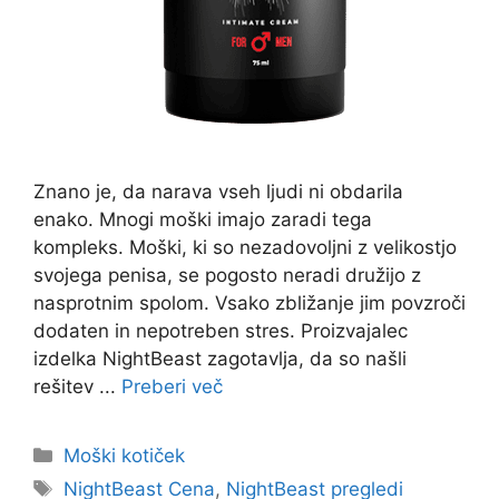
Znano je, da narava vseh ljudi ni obdarila
enako. Mnogi moški imajo zaradi tega
kompleks. Moški, ki so nezadovoljni z velikostjo
svojega penisa, se pogosto neradi družijo z
nasprotnim spolom. Vsako zbližanje jim povzroči
dodaten in nepotreben stres. Proizvajalec
izdelka NightBeast zagotavlja, da so našli
rešitev ...
Preberi več
Kategorije
Moški kotiček
Oznake
NightBeast Cena
,
NightBeast pregledi