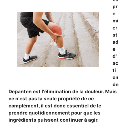
pr
e
mi
er
st
ad
e
d'
ac
ti
on
de
Depanten est l'élimination de la douleur. Mais
ce n'est pas la seule propriété de ce
complément, il est donc essentiel de le
prendre quotidiennement pour que les
ingrédients puissent continuer à agir.