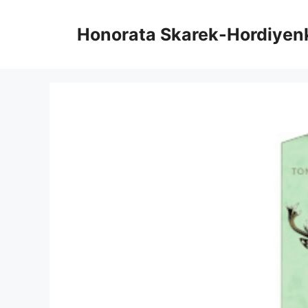
Vai
al
Honorata Skarek-Hordiyen
contenuto