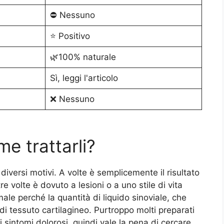
⛔️ Nessuno
⭐️ Positivo
🌿100% naturale
Sì, leggi l'articolo
❌ Nessuno
me trattarli?
diversi motivi. A volte è semplicemente il risultato
e volte è dovuto a lesioni o a uno stile di vita
male perché la quantità di liquido sinoviale, che
ta di tessuto cartilagineo. Purtroppo molti preparati
e i sintomi dolorosi, quindi vale la pena di cercare