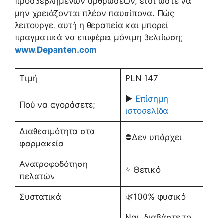
προσβεβλημένων αρθρώσεων, έτσι ώστε να
μην χρειάζονται πλέον παυσίπονα. Πώς
λειτουργεί αυτή η θεραπεία και μπορεί
πραγματικά να επιφέρει μόνιμη βελτίωση;
www.Depanten.com
Τιμή
PLN 147
▶️
Επίσημη
Πού να αγοράσετε;
ιστοσελίδα
Διαθεσιμότητα στα
⛔️Δεν υπάρχει
φαρμακεία
Ανατροφοδότηση
⭐️ Θετικό
πελατών
Συστατικά
🌿100% φυσικό
Ναι, διαβάστε το