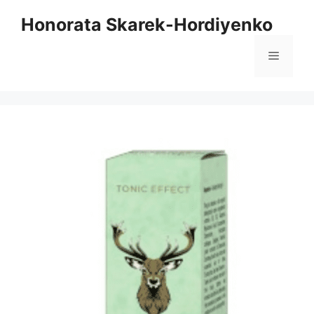
Μετάβαση
Honorata Skarek-Hordiyenko
στο
περιεχόμενο
Μενού