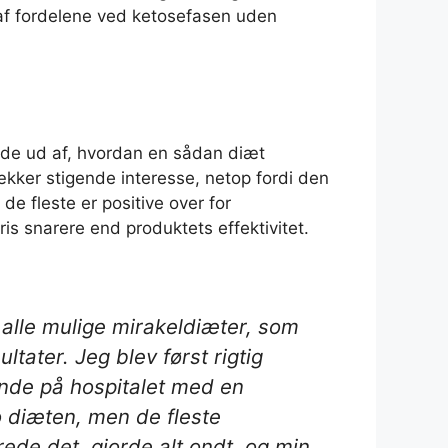
d af fordelene ved ketosefasen uden
de ud af, hvordan en sådan diæt
ækker stigende interesse, netop fordi den
 fleste er positive over for
s snarere end produktets effektivitet.
 alle mulige mirakeldiæter, som
tater. Jeg blev først rigtig
 ende på hospitalet med en
o diæten, men de fleste
ede det, gjorde alt ondt, og min