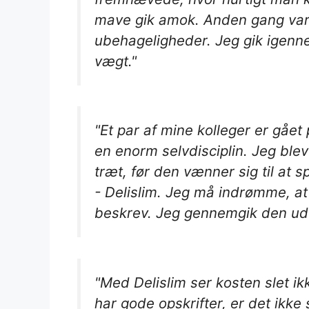
mave gik amok. Anden gang var j
ubehageligheder. Jeg gik igenne
vægt."
"Et par af mine kolleger er gået
en enorm selvdisciplin. Jeg blev
træt, før den vænner sig til at s
- Delislim. Jeg må indrømme, at d
beskrev. Jeg gennemgik den ude
"Med Delislim ser kosten slet i
har gode opskrifter, er det ikk