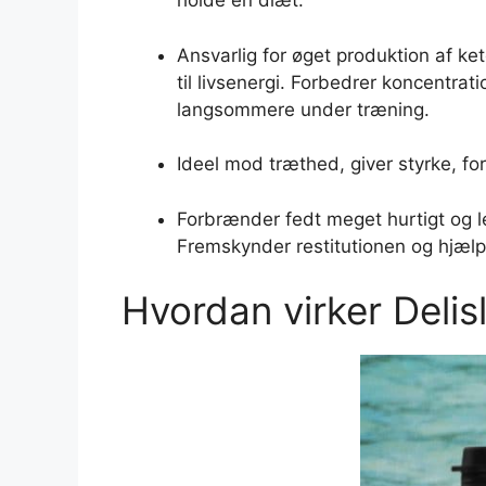
holde en diæt.
Ansvarlig for øget produktion af ke
til livsenergi. Forbedrer koncentrat
langsommere under træning.
Ideel mod træthed, giver styrke, f
Forbrænder fedt meget hurtigt og l
Fremskynder restitutionen og hjæl
Hvordan virker Delis