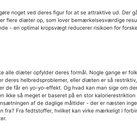
gøre noget ved deres figur for at se attraktive ud. Der g
er flere diæter op, som lover bemærkelsesværdige result
de - en optimal kropsvægt reducerer risikoen for forske
e alle diæter opfylder deres formål. Nogle gange er folk s
 deres helbredsproblemer, eller diæten er så restriktiv,
er de får en yo-yo-effekt. Og hvad kan man sige om de
en ikke så meget er baseret på en stor kalorierestrikti
sætningen af de daglige måltider - der er næsten inge
n fra? Fra fedtstoffer, hvilket kan virke mærkeligt i fo
er.