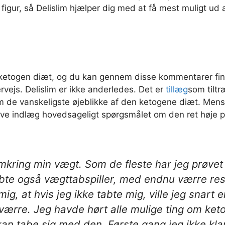
k figur, så Delislim hjælper dig med at få mest muligt u
ketogen diæt, og du kan gennem disse kommentarer fin
rvejs. Delislim er ikke anderledes. Det er
tillæg
som tiltr
de vanskeligste øjeblikke af den ketogene diæt. Mens de
ve indlæg hovedsageligt spørgsmålet om den ret høje pri
omkring min vægt. Som de fleste har jeg prøvet
øbte også vægttabspiller, med endnu værre resul
mig, at hvis jeg ikke tabte mig, ville jeg snart
 værre. Jeg havde hørt alle mulige ting om ket
n tabe sig med den. Første gang jeg ikke klar