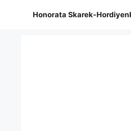
Hop
til
Honorata Skarek-Hordiyen
indhold