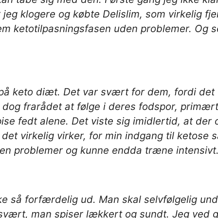
eg klogere og købte Delislim, som virkelig fj
m ketotilpasningsfasen uden problemer. Og sel
 på keto diæt. Det var svært for dem, fordi det
 dog frarådet at følge i deres fodspor, primært 
pise fedt alene. Det viste sig imidlertid, at d
et virkelig virker, for min indgang til ketose 
n problemer og kunne endda træne intensivt.
kke så forfærdelig ud. Man skal selvfølgelig u
e svært, man spiser lækkert og sundt. Jeg ved 