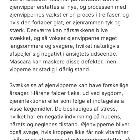
øjenvipper erstattes af nye, og processen med
øjenvippernes vækst er en proces i tre faser, og
hvis den forløber glat, er øjenrammen tyk og
stærk. Desværre kan hårsækkene blive
svækket, og så vokser øjenvipperne meget
langsommere og svagere, hvilket naturligvis
afspejler sig negativt i ansigtets udseende.
Mascara kan maskere disse defekter, men
vipperne er stadig i dårlig stand.
Svækkelse af øjenvipperne kan have forskellige
årsager. Hårene falder f.eks. ud ved sygdom,
øjeninfektioner eller som følge af indtagelse af
visse lægemidler. De beskadiges af stress,
hvilket har en negativ indvirkning på hudens,
hårets og neglenes tilstand. Øjenvipperne bliver
også svage, hvis kroppen ikke får nok vitaminer
- hårvækst afhænger af mikronæringsstoffer, så