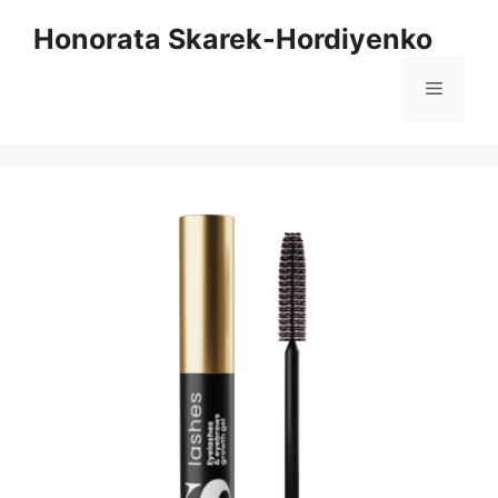
Hop
Honorata Skarek-Hordiyenko
til
indhold
Menu