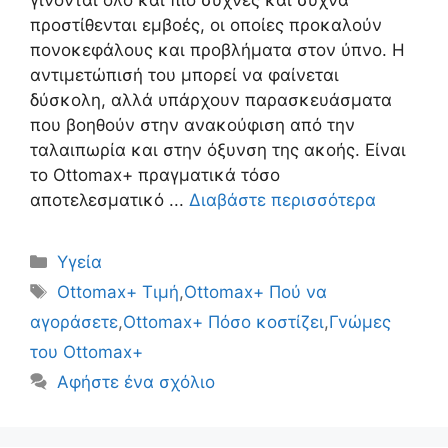
γίνονται όλο και πιο συχνές και συχνά
προστίθενται εμβοές, οι οποίες προκαλούν
πονοκεφάλους και προβλήματα στον ύπνο. Η
αντιμετώπισή του μπορεί να φαίνεται
δύσκολη, αλλά υπάρχουν παρασκευάσματα
που βοηθούν στην ανακούφιση από την
ταλαιπωρία και στην όξυνση της ακοής. Είναι
το Ottomax+ πραγματικά τόσο
αποτελεσματικό ...
Διαβάστε περισσότερα
Κατηγορίες
Υγεία
Ετικέτες
Ottomax+ Τιμή
,
Ottomax+ Πού να
αγοράσετε
,
Ottomax+ Πόσο κοστίζει
,
Γνώμες
του Ottomax+
Αφήστε ένα σχόλιο