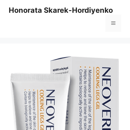
Saltar
Honorata Skarek-Hordiyenko
al
contenido
Menú