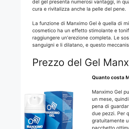
del gel presenta numerosi vantaggi, in qu
cura e rivitalizza anche la pelle del pene.
La funzione di Manximo Gel è quella di migl
cosmetico ha un effetto stimolante e tonifi
raggiungere un'erezione completa. Le sosta
sanguigni e li dilatano, e questo meccani
Prezzo del Gel Man
Quanto costa 
Manximo Gel può
un mese, quindi 
pena di guardar
due pezzi. Per 
gratuitamente un
pacchetto ottima