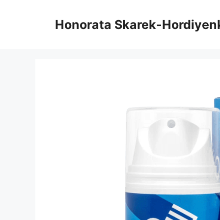
Vai
al
Honorata Skarek-Hordiyen
contenuto