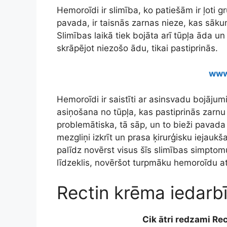
Hemoroīdi ir slimība, ko patiešām ir ļoti gr
pavada, ir taisnās zarnas nieze, kas sākumā
Slimības laikā tiek bojāta arī tūpļa āda u
skrāpējot niezošo ādu, tikai pastiprinās.
www
Hemoroīdi ir saistīti ar asinsvadu bojāju
asiņošana no tūpļa, kas pastiprinās zarnu k
problemātiska, tā sāp, un to bieži pavada a
mezgliņi izkrīt un prasa ķirurģisku iejaukša
palīdz novērst visus šīs slimības simptomu
līdzeklis, novēršot turpmāku hemoroīdu at
Rectin krēma iedarb
Cik ātri redzami Rec