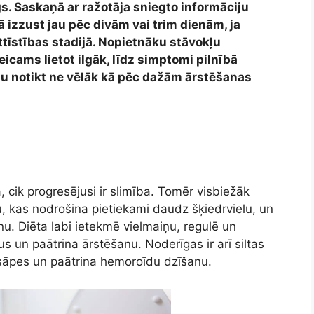
gs. Saskaņā ar ražotāja sniegto informāciju
ā izzust jau pēc divām vai trim dienām, ja
ttīstības stadijā. Nopietnāku stāvokļu
icams lietot ilgāk, līdz simptomi pilnībā
u notikt ne vēlāk kā pēc dažām ārstēšanas
ā, cik progresējusi ir slimība. Tomēr visbiežāk
tu, kas nodrošina pietiekami daudz šķiedrvielu, un
u. Diēta labi ietekmē vielmaiņu, regulē un
s un paātrina ārstēšanu. Noderīgas ir arī siltas
 sāpes un paātrina hemoroīdu dzīšanu.