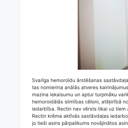
Svarīga hemoroīdu ārstēšanas sastāvdaļa 
tas nomierina anālās atveres kairinājumus
mazina iekaisumu un aptur turpmāku variko
hemoroidālās slimības cēloni, atšķirībā no
iedarbība. Rectin nav vērsts tikai uz tie
Rectin krēma aktīvās sastāvdaļas iedarboj
jo tieši asins pārpalikums novājinātos as