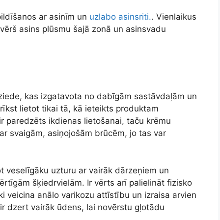
pildīšanos ar asinīm un
uzlabo asinsriti.
. Vienlaikus
ovērš asins plūsmu šajā zonā un asinsvadu
 ir ziede, kas izgatavota no dabīgām sastāvdaļām un
īkst lietot tikai tā, kā ieteikts produktam
ir paredzēts ikdienas lietošanai, taču krēmu
 ar svaigām, asiņojošām brūcēm, jo tas var
not veselīgāku uzturu ar vairāk dārzeņiem un
rtīgām šķiedrvielām. Ir vērts arī palielināt fizisko
ki veicina anālo varikozu attīstību un izraisa arvien
r dzert vairāk ūdens, lai novērstu gļotādu