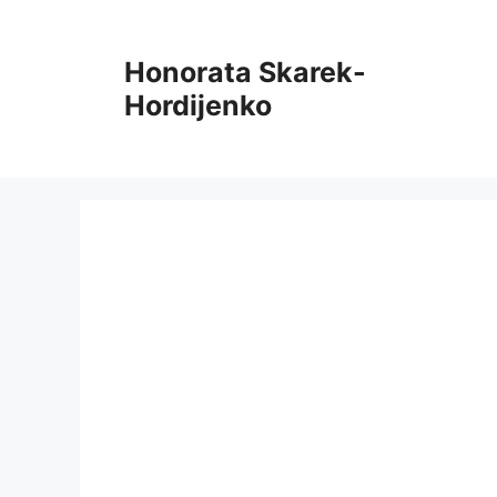
Pāriet
uz
Honorata Skarek-
saturu
Hordijenko