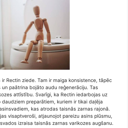
ir Rectin ziede. Tam ir maiga konsistence, tāpēc
 un paātrina bojāto audu reģenerāciju. Tas
zes attīstību. Svarīgi, ka Rectin iedarbojas uz
 daudziem preparātiem, kuriem ir tikai daļēja
m asinsvadiem, kas atrodas taisnās zarnas rajonā.
as visaptveroši, atjaunojot pareizu asins plūsmu,
insvados izraisa taisnās zarnas varikozes augšanu.