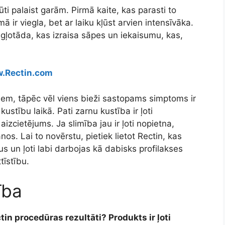
ūti palaist garām. Pirmā kaite, kas parasti to
 ir viegla, bet ar laiku kļūst arvien intensīvāka.
n gļotāda, kas izraisa sāpes un iekaisumu, kas,
.Rectin.com
miem, tāpēc vēl viens bieži sastopams simptoms ir
ustību laikā. Pati zarnu kustība ir ļoti
izcietējums. Ja slimība jau ir ļoti nopietna,
nos. Lai to novērstu, pietiek lietot Rectin, kas
s un ļoti labi darbojas kā dabisks profilakses
tīstību.
ība
tin procedūras rezultāti? Produkts ir ļoti