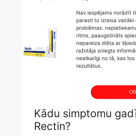
Nav iespējams norādīt ti
parasti to izraisa vairāk
problēmas: nepietiekama 
ritms, paaugstināts sp
nepareiza diēta ar šķied
ražotāja sniegto informā
neatkarīgi no tā, kas tos 
rezultātus.
Ofi
Kādu simptomu gadīju
Rectin?