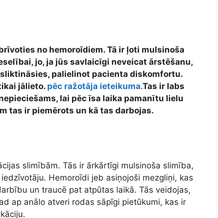
tbrīvoties no hemoroīdiem. Tā ir ļoti mulsinoša
elībai, jo, ja jūs savlaicīgi neveicat ārstēšanu,
liktināsies, palielinot pacienta diskomfortu.
ikai jālieto.
pēc ražotāja ieteikuma.
Tas ir labs
nepieciešams, lai pēc īsa laika pamanītu lielu
 tas ir piemērots un kā tas darbojas.
izācijas slimībām. Tās ir ārkārtīgi mulsinoša slimība,
iedzīvotāju. Hemoroīdi jeb asiņojoši mezgliņi, kas
arbību un traucē pat atpūtas laikā. Tās veidojas,
ad ap anālo atveri rodas sāpīgi pietūkumi, kas ir
kāciju.