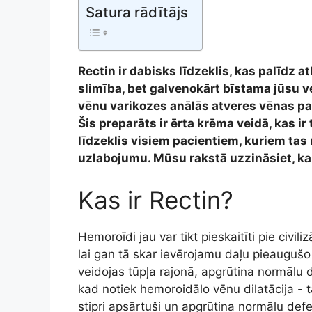
Satura rādītājs
Rectin ir dabisks līdzeklis, kas palīdz a
slimība, bet galvenokārt bīstama jūsu ves
vēnu varikozes anālās atveres vēnas pas
Šis preparāts ir ērta krēma veidā, kas ir t
līdzeklis visiem pacientiem, kuriem tas 
uzlabojumu. Mūsu rakstā uzzināsiet, kam
Kas ir Rectin?
Hemoroīdi jau var tikt pieskaitīti pie civil
lai gan tā skar ievērojamu daļu pieaugušo 
veidojas tūpļa rajonā, apgrūtina normālu d
kad notiek hemoroidālo vēnu dilatācija - t
stipri apsārtuši un apgrūtina normālu defe