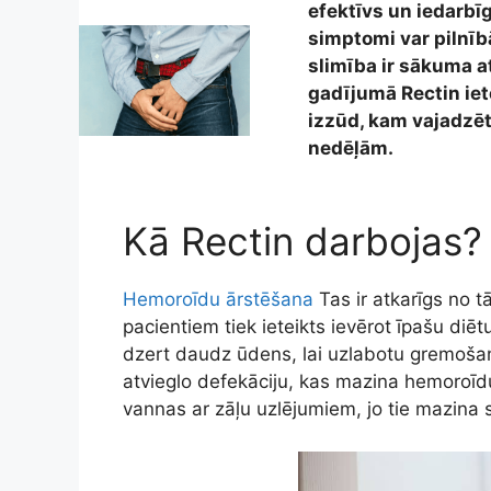
efektīvs un iedarbī
simptomi var pilnīb
slimība ir sākuma a
gadījumā Rectin iete
izzūd, kam vajadzēt
nedēļām.
Kā Rectin darbojas?
Hemoroīdu ārstēšana
Tas ir atkarīgs no t
pacientiem tiek ieteikts ievērot īpašu diē
dzert daudz ūdens, lai uzlabotu gremošan
atvieglo defekāciju, kas mazina hemoroīdu
vannas ar zāļu uzlējumiem, jo tie mazina