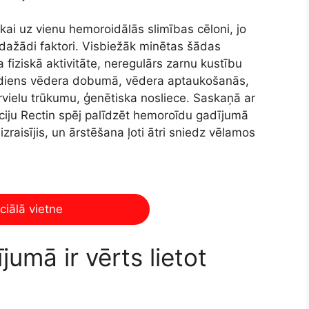
kai uz vienu hemoroidālās slimības cēloni, jo
i dažādi faktori. Visbiežāk minētas šādas
fiziskā aktivitāte, neregulārs zarnu kustību
iediens vēdera dobumā, vēdera aptaukošanās,
rvielu trūkumu, ģenētiska nosliece. Saskaņā ar
ciju Rectin spēj palīdzēt hemoroīdu gadījumā
izraisījis, un ārstēšana ļoti ātri sniedz vēlamos
ciālā vietne
mā ir vērts lietot