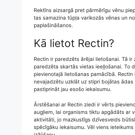
Rektīns aizsargā pret pārmērīgu vēnu pie
tas samazina tūpļa varikozās vēnas un n
paplašināšanos.
Kā lietot Rectin?
Rectin ir paredzēts ārējai lietošanai. Tā
paredzēta skartās vietas ieeļļošanai. To dr
pievienotajā lietošanas pamācībā. Rectin 
nevajadzētu uzklāt uz stipri bojātas ādas
pastiprināt jau esošo iekaisumu.
Ārstēšanai ar Rectin ziedi ir vērts pievie
augļiem, lai organisms tiktu apgādāts ar vē
aktivitāti, jo mazkustīgs dzīvesveids būtis
spēcīgāku iekaisumu. Vēl viens ieteikums i
izžūšanu.