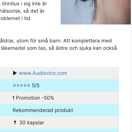
innitus i sig inte är
 hälsorisk, så det är
roblemet i tid.
a åldrar, utom för små barn. Att komplettera med
a läkemedel som tas, så äldre och sjuka kan också
▶️
www.Audiovico.com
⭐⭐⭐⭐⭐ 5/5
❗ Promotion -50%
Rekommenderad produkt
💊 30 kapslar