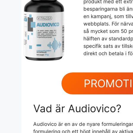
produkt med ett extr
besparingarna bli ä
en kampanj, som till
webbplats. För närvar
så mycket som 50 pro
hälften av standardpr
specifik sats av tills
direkt och betala i för
PROMOTI
Vad är Audiovico?
Audiovico är en av de nyare formuleringa
formulering och ett högt innehåll av aktiv