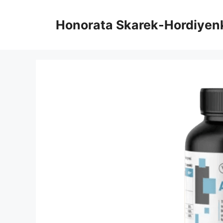
Hoppa
till
Honorata Skarek-Hordiyen
innehåll