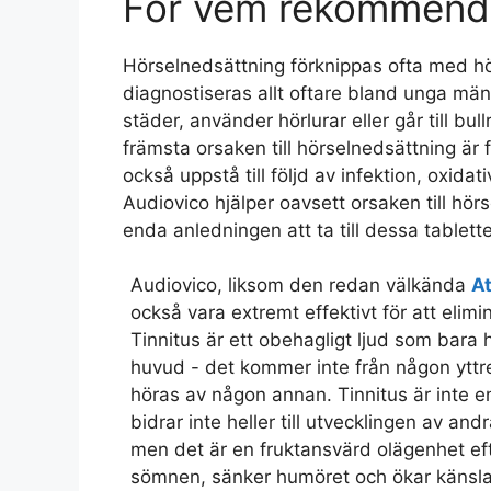
För vem rekommende
Hörselnedsättning förknippas ofta med hö
diagnostiseras allt oftare bland unga männi
städer, använder hörlurar eller går till bu
främsta orsaken till hörselnedsättning är 
också uppstå till följd av infektion, oxidat
Audiovico hjälper oavsett orsaken till hö
enda anledningen att ta till dessa tablette
Audiovico, liksom den redan välkända
At
också vara extremt effektivt för att elimin
Tinnitus är ett obehagligt ljud som bara 
huvud - det kommer inte från någon yttre
höras av någon annan. Tinnitus är inte 
bidrar inte heller till utvecklingen av an
men det är en fruktansvärd olägenhet ef
sömnen, sänker humöret och ökar känslan