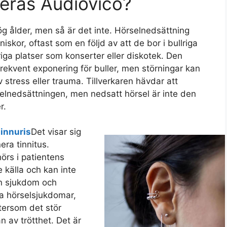
ras Audiovico?
g ålder, men så är det inte. Hörselnedsättning
skor, oftast som en följd av att de bor i bullriga
llriga platser som konserter eller diskotek. Den
frekvent exponering för buller, men störningar kan
iv stress eller trauma. Tillverkaren hävdar att
rselnedsättningen, men nedsatt hörsel är inte den
r.
innuris
Det visar sig
era tinnitus.
hörs i patientens
 källa och kan inte
en sjukdom och
dra hörselsjukdomar,
tersom det stör
 av trötthet. Det är