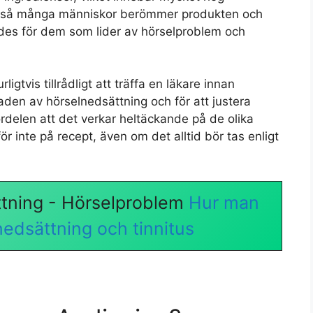
att så många människor berömmer produkten och
ades för dem som lider av hörselproblem och
igtvis tillrådligt att träffa en läkare innan
den av hörselnedsättning och för att justera
ördelen att det verkar heltäckande på de olika
ör inte på recept, även om det alltid bör tas enligt
tning - Hörselproblem
Hur man
edsättning och tinnitus