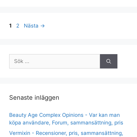
Sidan
Sidan
1
2
Nästa
→
Sök
efter:
Senaste inläggen
Beauty Age Сomplex Opinions - Var kan man
köpa användare, Forum, sammansättning, pris
Vermixin - Recensioner, pris, sammansättning,