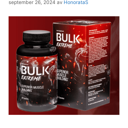
september 26, 2024
av
HonorataS