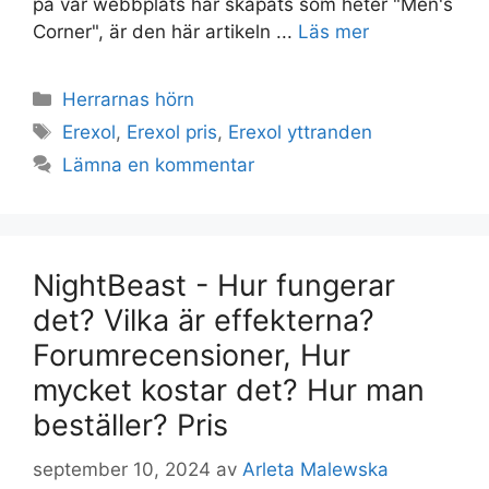
på vår webbplats har skapats som heter "Men's
Corner", är den här artikeln ...
Läs mer
Kategorier
Herrarnas hörn
Taggar
Erexol
,
Erexol pris
,
Erexol yttranden
Lämna en kommentar
NightBeast - Hur fungerar
det? Vilka är effekterna?
Forumrecensioner, Hur
mycket kostar det? Hur man
beställer? Pris
september 10, 2024
av
Arleta Malewska