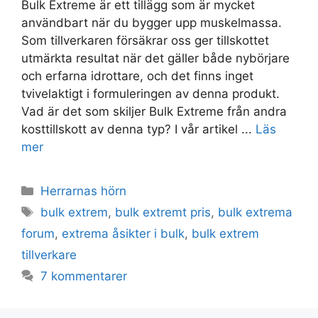
Bulk Extreme är ett tillägg som är mycket
användbart när du bygger upp muskelmassa.
Som tillverkaren försäkrar oss ger tillskottet
utmärkta resultat när det gäller både nybörjare
och erfarna idrottare, och det finns inget
tvivelaktigt i formuleringen av denna produkt.
Vad är det som skiljer Bulk Extreme från andra
kosttillskott av denna typ? I vår artikel ...
Läs
mer
Kategorier
Herrarnas hörn
Taggar
bulk extrem
,
bulk extremt pris
,
bulk extrema
forum
,
extrema åsikter i bulk
,
bulk extrem
tillverkare
7 kommentarer