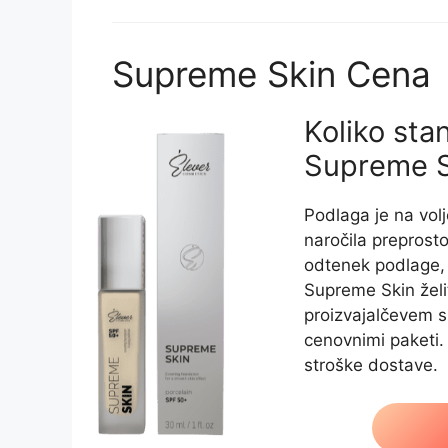
Supreme Skin Cena
Koliko sta
Supreme S
Podlaga je na voljo
naročila preprost
odtenek podlage, 
Supreme Skin želit
proizvajalčevem s
cenovnimi paketi.
stroške dostave.