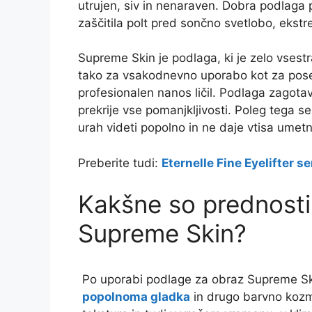
utrujen, siv in nenaraven. Dobra podlaga 
zaščitila polt pred sončno svetlobo, eks
Supreme Skin je podlaga, ki je zelo vsestr
tako za vsakodnevno uporabo kot za poseb
profesionalen nanos ličil. Podlaga zagotavl
prekrije vse pomanjkljivosti. Poleg tega se
urah videti popolno in ne daje vtisa ume
Preberite tudi:
Eternelle Fine Eyelifter s
Kakšne so prednost
Supreme Skin?
Po uporabi podlage za obraz Supreme S
popolnoma gladka
in drugo barvno kozme