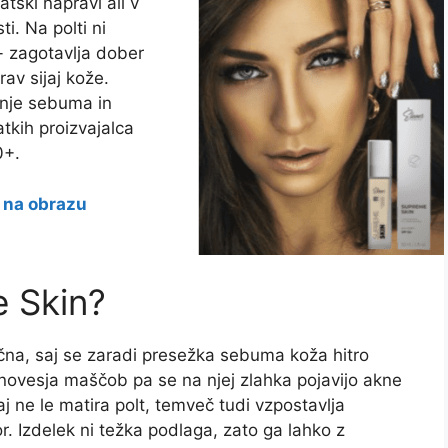
tski napravi ali v
i. Na polti ni
- zagotavlja dober
rav sijaj kože.
nje sebuma in
tkih proizvajalca
0+.
i na obrazu
 Skin?
ična, saj se zaradi presežka sebuma koža hitro
vnovesja maščob pa se na njej zlahka pojavijo akne
aj ne le matira polt, temveč tudi vzpostavlja
r. Izdelek ni težka podlaga, zato ga lahko z