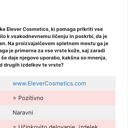
e Elever Cosmetics, ki pomaga prikriti vse
ilo k vsakodnevnemu ličenju in poskrbi, da je
raven. Na proizvajalčevem spletnem mestu ga je
ga je primerna za vse vrste kože, saj zaradi
j še daje njegovo uporabo, kakšna so mnenja,
od drugih izdelkov te vrste?
www.EleverCosmetics.com
⭐ Pozitivno
Naravni
⭐ Učinkovito delovanje, izdelek