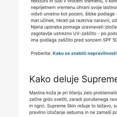
teksturo in tudi v vročem vremenu, v klima
neprijetnem vremenu ohrani svoje lastnost
videti umetno kot poceni, šibke podlage 
mat učinek, hkrati pa razkriva naravni, zd
Njena uporaba pomaga uravnavati izloča
zagotavlja ustrezno UV-zaščito - po poda
ima podlaga zaščito pred soncem SPF 5
Preberite:
Kako se znebiti nepravilnost
Kako deluje Supreme
Mastna koža je pri ličenju zelo problemat
začne grdo svetiti, zaradi porušenega ra
in ogrci. Supreme Skin rešuje to težavo, s
pravilno izločanje sebuma in ne zamaši po