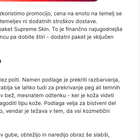
zkoristimo promocijo, cena na enoto na temelj se
č temeljev ni dodatnih stroškov dostave.
 paket Supreme Skin. To je finančno najugodnejša
ncu pa dobite štiri - dodatni paket je vključen
?
z polti. Namen podlage je prekriti razbarvanja,
ablja se lahko tudi za prekrivanje peg ali temnih
v bež, mesnatem odtenku - ker je koža videti
goditi tipu kože. Podlaga velja za bistveni del
vno, vendar je težava v tem, da vsi kozmetični
v gube, obtežijo in naredijo obraz še slabši,