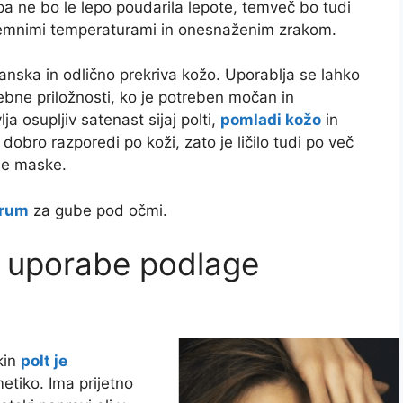
pa ne bo le lepo poudarila lepote, temveč bo tudi
tremnimi temperaturami in onesnaženim zrakom.
anska in odlično prekriva kožo. Uporablja se lahko
ne priložnosti, ko je potreben močan in
ja osupljiv satenast sijaj polti,
pomladi kožo
in
 dobro razporedi po koži, zato je ličilo tudi po več
tne maske.
erum
za gube pod očmi.
i uporabe podlage
kin
polt je
tiko. Ima prijetno