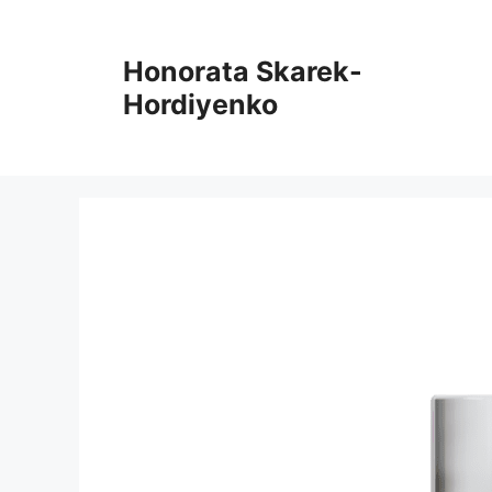
Preskoči
na
Honorata Skarek-
vsebino
Hordiyenko