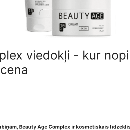
x viedokļi - kur nopirk
 cena
mbiņām, Beauty Age Complex ir kosmētiskais līdzeklis