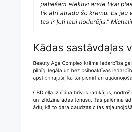
patiešām efektīvi ārstē tikai plas
tik ātri atradu šo krēmu. Es jau
tas ir ļoti labi noderējis." Michal
Kādas sastāvdaļas 
Beauty Age Complex krēma iedarbība galve
pilnīgi legāla un bez psihoaktīvas iedarbī
apstiprinājuši, ka tai piemīt arī atjaunojoš
CBD eļļa iznīcina brīvos radikāļus, nodro
un izlīdzina ādas tonusu. Tas palēnina āda
ādu, kā to dara daudzas citas atjaunojošā