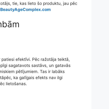
tājs, tie, kas lieto šo produktu, jau pēc
BeautyAgeComplex.com
umbām
patiesi efektīvi. Pēc ražotāja teiktā,
rūpīgi sagatavots sastāvs, un gatavās
tniskiem pētījumiem. Tas ir labāks
 tāpēc, ka galīgais efekts nav ilgi
ēc lietošanas.