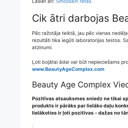
Lasiet arī:
Smooskin rētas
Cik ātri darbojas B
Pēc ražotāja teiktā, jau pēc vienas nedēļa
rezultāti tika iegūti laboratorijas testos. 
atzinumi.
Ļoti bojātai ādai var būt nepieciešams proc
www.BeautyAgeComplex.com
Beauty Age Complex Viedo
Pozitīvas atsauksmes sniedz ne tikai spec
produkts ir pārāks par lielāko daļu ko
lielākoties ir ļoti pozitīvas - dažas no t