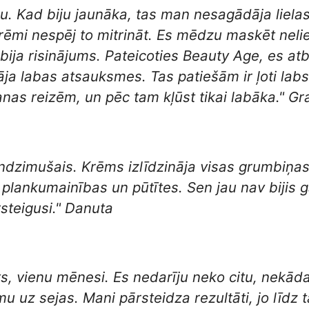
u. Kad biju jaunāka, tas man nesagādāja liela
rēmi nespēj to mitrināt. Es mēdzu maskēt neli
ebija risinājums. Pateicoties Beauty Age, es a
nāja labas atsauksmes. Tas patiešām ir ļoti l
anas reizēm, un pēc tam kļūst tikai labāka." G
ndzimušais. Krēms izlīdzināja visas grumbiņa
s plankumainības un pūtītes. Sen jau nav bijis
rsteigusi." Danuta
kts, vienu mēnesi. Es nedarīju neko citu, nekā
mu uz sejas. Mani pārsteidza rezultāti, jo līd