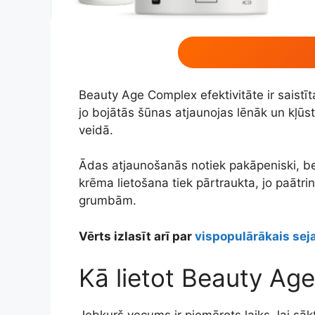
Beauty Age Complex efektivitāte ir saist
jo bojātās šūnas atjaunojas lēnāk un kļūst
veidā.
Ādas atjaunošanās notiek pakāpeniski, bet 
krēma lietošana tiek pārtraukta, jo paātri
grumbām.
Vērts izlasīt arī par
vispopulārākais sej
Kā lietot Beauty Ag