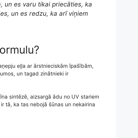
, un es varu tikai priecāties, ka
ies, un es redzu, ka arī viņiem
formulu?
ņepju eļļa ar ārstnieciskām īpašībām,
jumos, un tagad zinātnieki ir
tīna sintēzē, aizsargā ādu no UV stariem
ir tā, ka tas nebojā šūnas un nekairina