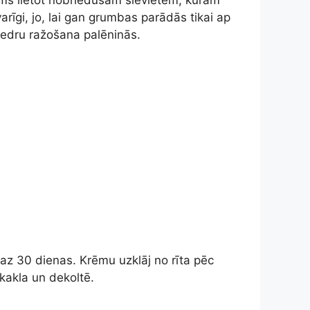
ams lietot nobriedušām sievietēm, kurām
varīgi, jo, lai gan grumbas parādās tikai ap
edru ražošana palēninās.
maz 30 dienas. Krēmu uzklāj no rīta pēc
kakla un dekoltē.