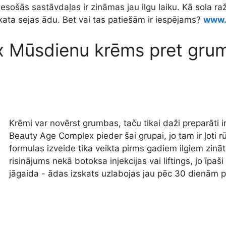
sošās sastāvdaļas ir zināmas jau ilgu laiku. Kā sola ražo
kata sejas ādu. Bet vai tas patiešām ir iespējams?
www.
x Mūsdienu krēms pret gr
Krēmi var novērst grumbas, taču tikai daži preparāti ir 
Beauty Age Complex pieder šai grupai, jo tam ir ļoti 
formulas izveide tika veikta pirms gadiem ilgiem zinā
risinājums nekā botoksa injekcijas vai liftings, jo īpaši
jāgaida - ādas izskats uzlabojas jau pēc 30 dienām p