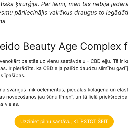
tiskā ķirurģija. Par laimi, man tas nebija jādara
 esmu pārliecinājis vairākus draugus to iegādāt
ina
veido Beauty Age Complex 
nokārt balstās uz vienu sastāvdaļu - CBD eļļu. Tā ir ka
bas. Ir pierādīts, ka CBD eļļa palīdz daudzu slimību gadī
as īpašības.
šina svarīgus mikroelementus, piedalās kolagēna un elas
s novecošanos jau šūnu līmenī, un tā lielā priekšrocība 
s vielas.
Uzziniet pilnu sastāvu, KLĪPSTOT ŠEIT