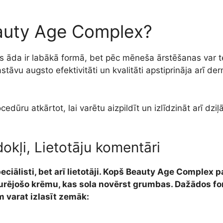
eauty Age Complex?
s āda ir labākā formā, bet pēc mēneša ārstēšanas var teik
Sastāvu augsto efektivitāti un kvalitāti apstiprināja arī 
edūru atkārtot, lai varētu aizpildīt un izlīdzināt arī dziļ
kļi, Lietotāju komentāri
iālisti, bet arī lietotāji. Kopš Beauty Age Complex par
nkurējošo krēmu, kas sola novērst grumbas. Dažādos 
ām varat izlasīt zemāk: