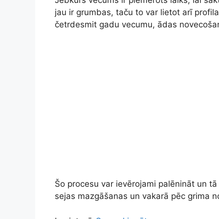
Jebkurš vecums ir piemērots laiks, lai s
jau ir grumbas, taču to var lietot arī profi
četrdesmit gadu vecumu, ādas novecošanā
Šo procesu var ievērojami palēnināt un tā
sejas mazgāšanas un vakarā pēc grima noņ