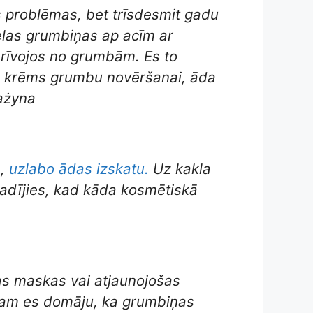
s problēmas, bet trīsdesmit gadu
elas grumbiņas ap acīm ar
tbrīvojos no grumbām. Es to
abs krēms grumbu novēršanai, āda
rażyna
s,
uzlabo ādas izskatu.
Uz kakla
 gadījies, kad kāda kosmētiskā
das maskas vai atjaunojošas
z tam es domāju, ka grumbiņas