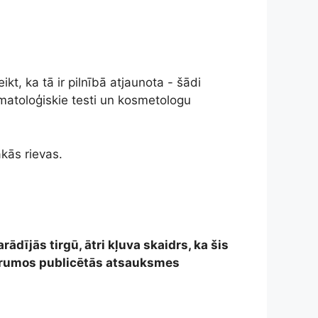
t, ka tā ir pilnībā atjaunota - šādi
dermatoloģiskie testi un kosmetologu
ākās rievas.
ādījās tirgū, ātri kļuva skaidrs, ka šis
forumos publicētās atsauksmes