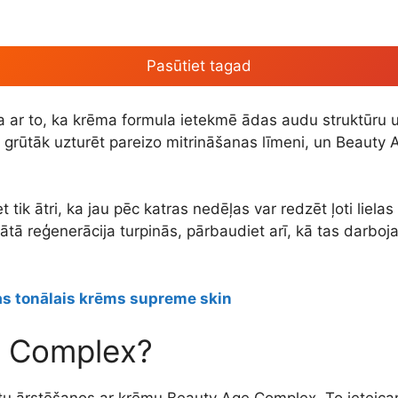
Pasūtiet tagad
īta ar to, ka krēma formula ietekmē ādas audu struktūru
 grūtāk uzturēt pareizo mitrināšanas līmeni, un Beauty A
tik ātri, ka jau pēc katras nedēļas var redzēt ļoti liela
nātā reģenerācija turpinās, pārbaudiet arī, kā tas darboj
as tonālais krēms supreme skin
e Complex?