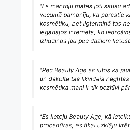
"Es mantoju mātes ļoti sausu ād
vecumā pamanīju, ka parastie k
kosmētiku, bet ilgtermiņā tas n
iegādājos internetā, ko iedroši
izlīdzinās jau pēc dažiem lietoš
"Pēc Beauty Age es jutos kā jau
un dekoltē tas likvidēja neglīta
kosmētika mani ir tik pozitīvi pā
"Es lietoju Beauty Age, kā ietei
procedūras, es tikai uzklāju krē