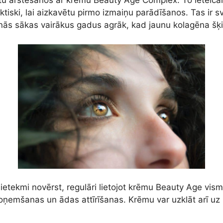
āktu ārstēšanos ar krēmu Beauty Age Complex. To ieteic
laktiski, lai aizkavētu pirmo izmaiņu parādīšanos. Tas ir s
s sākas vairākus gadus agrāk, kad jaunu kolagēna šķi
 ietekmi novērst, regulāri lietojot krēmu Beauty Age vis
emšanas un ādas attīrīšanas. Krēmu var uzklāt arī uz 