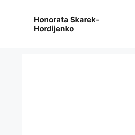
Pāriet
uz
Honorata Skarek-
saturu
Hordijenko