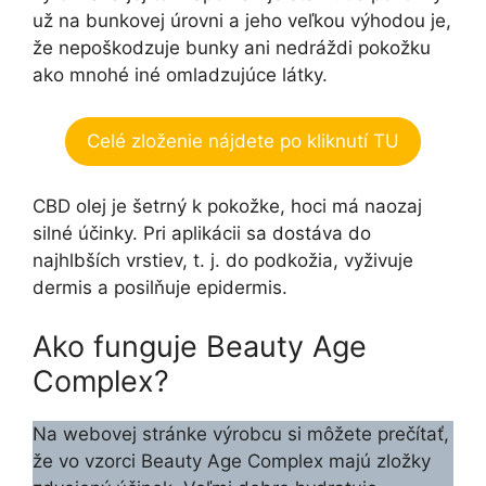
už na bunkovej úrovni a jeho veľkou výhodou je,
že nepoškodzuje bunky ani nedráždi pokožku
ako mnohé iné omladzujúce látky.
Celé zloženie nájdete po kliknutí TU
CBD olej je šetrný k pokožke, hoci má naozaj
silné účinky. Pri aplikácii sa dostáva do
najhlbších vrstiev, t. j. do podkožia, vyživuje
dermis a posilňuje epidermis.
Ako funguje Beauty Age
Complex?
Na webovej stránke výrobcu si môžete prečítať,
že vo vzorci Beauty Age Сomplex majú zložky