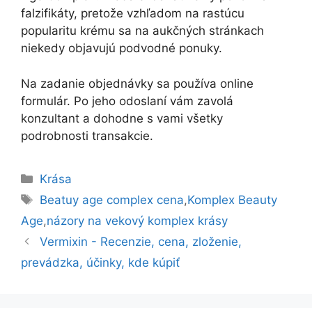
falzifikáty, pretože vzhľadom na rastúcu
popularitu krému sa na aukčných stránkach
niekedy objavujú podvodné ponuky.
Na zadanie objednávky sa používa online
formulár. Po jeho odoslaní vám zavolá
konzultant a dohodne s vami všetky
podrobnosti transakcie.
Kategórie
Krása
Značky
Beatuy age complex cena
,
Komplex Beauty
Age
,
názory na vekový komplex krásy
Vermixin - Recenzie, cena, zloženie,
prevádzka, účinky, kde kúpiť