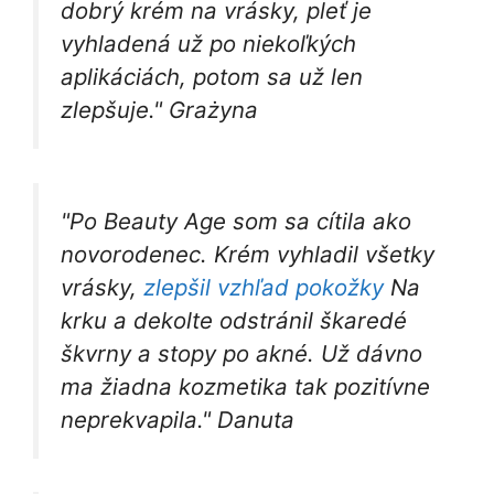
dobrý krém na vrásky, pleť je
vyhladená už po niekoľkých
aplikáciách, potom sa už len
zlepšuje." Grażyna
"Po Beauty Age som sa cítila ako
novorodenec. Krém vyhladil všetky
vrásky,
zlepšil vzhľad pokožky
Na
krku a dekolte odstránil škaredé
škvrny a stopy po akné. Už dávno
ma žiadna kozmetika tak pozitívne
neprekvapila." Danuta