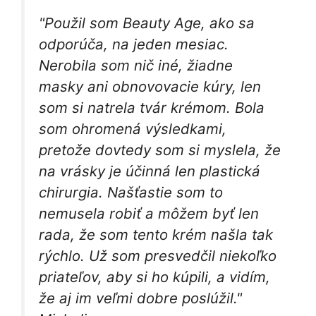
"Použil som Beauty Age, ako sa
odporúča, na jeden mesiac.
Nerobila som nič iné, žiadne
masky ani obnovovacie kúry, len
som si natrela tvár krémom. Bola
som ohromená výsledkami,
pretože dovtedy som si myslela, že
na vrásky je účinná len plastická
chirurgia. Našťastie som to
nemusela robiť a môžem byť len
rada, že som tento krém našla tak
rýchlo. Už som presvedčil niekoľko
priateľov, aby si ho kúpili, a vidím,
že aj im veľmi dobre poslúžil."