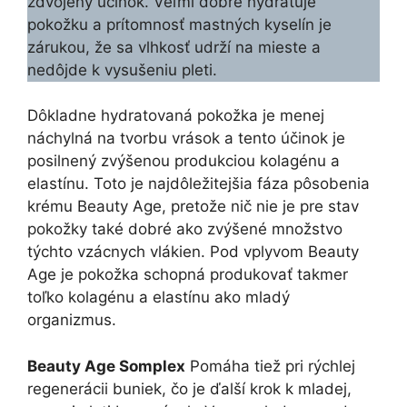
zdvojený účinok. Veľmi dobre hydratuje
pokožku a prítomnosť mastných kyselín je
zárukou, že sa vlhkosť udrží na mieste a
nedôjde k vysušeniu pleti.
Dôkladne hydratovaná pokožka je menej
náchylná na tvorbu vrások a tento účinok je
posilnený zvýšenou produkciou kolagénu a
elastínu. Toto je najdôležitejšia fáza pôsobenia
krému Beauty Age, pretože nič nie je pre stav
pokožky také dobré ako zvýšené množstvo
týchto vzácnych vlákien. Pod vplyvom Beauty
Age je pokožka schopná produkovať takmer
toľko kolagénu a elastínu ako mladý
organizmus.
Beauty Age Somplex
Pomáha tiež pri rýchlej
regenerácii buniek, čo je ďalší krok k mladej,