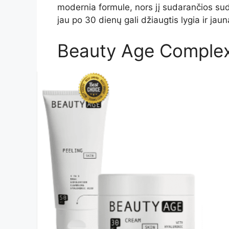
modernia formule, nors jį sudarančios su
jau po 30 dienų gali džiaugtis lygia ir jau
Beauty Age Сomplex 