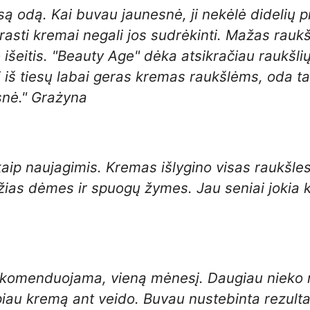
ą odą. Kai buvau jaunesnė, ji nekėlė didelių p
prasti kremai negali jos sudrėkinti. Mažas rau
 išeitis. "Beauty Age" dėka atsikračiau raukšlių
i iš tiesų labai geras kremas raukšlėms, oda t
snė." Grażyna
kaip naujagimis. Kremas išlygino visas raukšle
ražias dėmes ir spuogų žymes. Jau seniai joki
ekomenduojama, vieną mėnesį. Daugiau nieko n
iau kremą ant veido. Buvau nustebinta rezultata