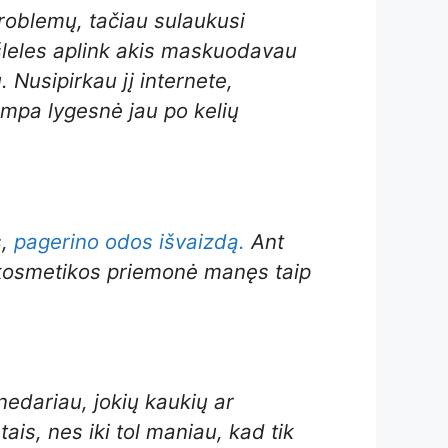
roblemų, tačiau sulaukusi
kšleles aplink akis maskuodavau
. Nusipirkau jį internete,
ampa lygesnė jau po kelių
s,
pagerino odos išvaizdą.
Ant
a kosmetikos priemonė manęs taip
edariau, jokių kaukių ar
is, nes iki tol maniau, kad tik