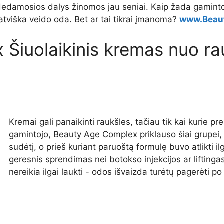
dedamosios dalys žinomos jau seniai. Kaip žada gamint
natviška veido oda. Bet ar tai tikrai įmanoma?
www.Beau
Šiuolaikinis kremas nuo ra
Kremai gali panaikinti raukšles, tačiau tik kai kurie pr
gamintojo, Beauty Age Complex priklauso šiai grupei, n
sudėtį, o prieš kuriant paruoštą formulę buvo atlikti il
geresnis sprendimas nei botokso injekcijos ar liftingas
nereikia ilgai laukti - odos išvaizda turėtų pagerėti 