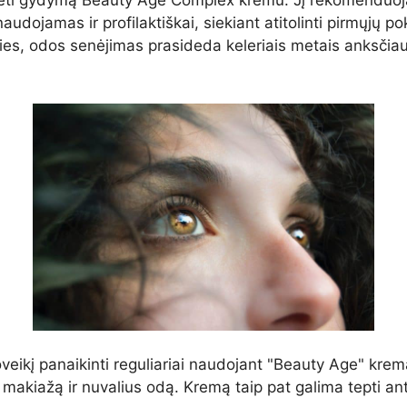
adėti gydymą Beauty Age Сomplex kremu. Jį rekomenduo
ti naudojamas ir profilaktiškai, siekiant atitolinti pirmųjų
ties, odos senėjimas prasideda keleriais metais anksčiau
 poveikį panaikinti reguliariai naudojant "Beauty Age" k
makiažą ir nuvalius odą. Kremą taip pat galima tepti ant 