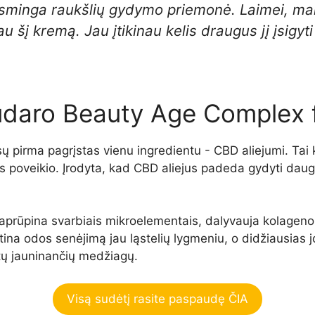
eiksminga raukšlių gydymo priemonė. Laimei, man
u šį kremą. Jau įtikinau kelis draugus jį įsigyti 
sudaro Beauty Age Complex 
pirma pagrįstas vienu ingredientu - CBD aliejumi. Tai k
us poveikio. Įrodyta, kad CBD aliejus padeda gydyti dauge
, aprūpina svarbiais mikroelementais, dalyvauja kolageno
ėtina odos senėjimą jau ląstelių lygmeniu, o didžiausias 
kitų jauninančių medžiagų.
Visą sudėtį rasite paspaudę ČIA