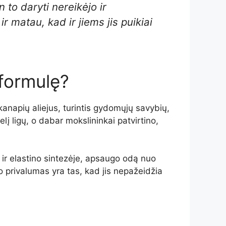
 to daryti nereikėjo ir
ir matau, kad ir jiems jis puikiai
formulę?
anapių aliejus, turintis gydomųjų savybių,
lį ligų, o dabar mokslininkai patvirtino,
 ir elastino sintezėje, apsaugo odą nuo
jo privalumas yra tas, kad jis nepažeidžia