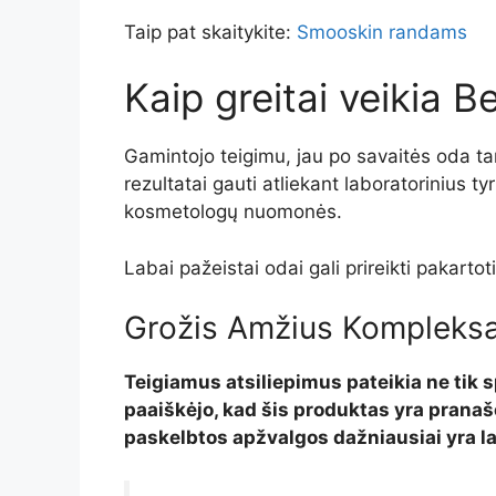
Taip pat skaitykite:
Smooskin randams
Kaip greitai veikia 
Gamintojo teigimu, jau po savaitės oda ta
rezultatai gauti atliekant laboratorinius t
kosmetologų nuomonės.
Labai pažeistai odai gali prireikti pakartot
Grožis Amžius Kompleksa
Teigiamus atsiliepimus pateikia ne tik sp
paaiškėjo, kad šis produktas yra prana
paskelbtos apžvalgos dažniausiai yra laba