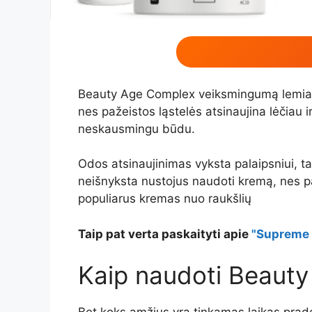
Beauty Age Сomplex veiksmingumą lemia ta
nes pažeistos ląstelės atsinaujina lėčiau i
neskausmingu būdu.
Odos atsinaujinimas vyksta palaipsniui, ta
neišnyksta nustojus naudoti kremą, nes pagr
populiarus kremas nuo raukšlių
Taip pat verta paskaityti apie
"Supreme S
Kaip naudoti Beaut