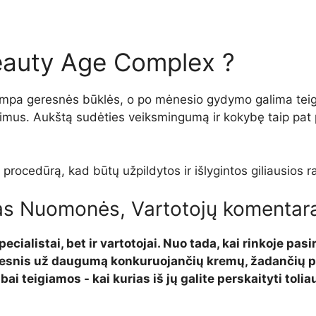
Beauty Age Complex ?
mpa geresnės būklės, o po mėnesio gydymo galima teigti, 
yrimus. Aukštą sudėties veiksmingumą ir kokybę taip pat p
i procedūrą, kad būtų užpildytos ir išlygintos giliausios r
s Nuomonės, Vartotojų komentara
ecialistai, bet ir vartotojai. Nuo tada, kai rinkoje pa
šesnis už daugumą konkuruojančių kremų, žadančių pa
i teigiamos - kai kurias iš jų galite perskaityti tolia