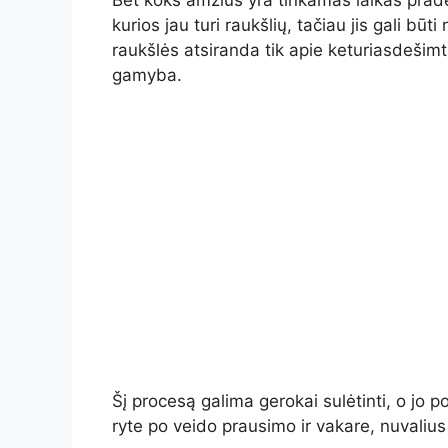
Bet koks amžius yra tinkamas laikas pr
kurios jau turi raukšlių, tačiau jis gali bū
raukšlės atsiranda tik apie keturiasdešim
gamyba.
Šį procesą galima gerokai sulėtinti, o jo
ryte po veido prausimo ir vakare, nuvalius 