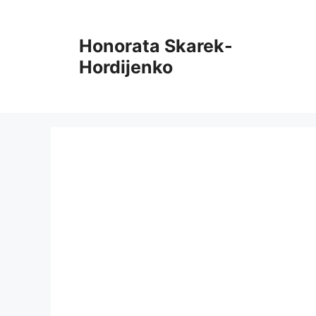
Pereiti
prie
Honorata Skarek-
turinio
Hordijenko