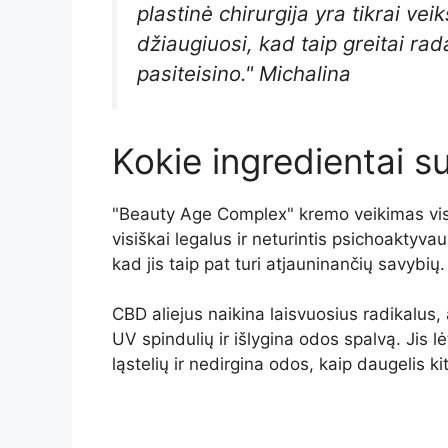
plastinė chirurgija yra tikrai v
džiaugiuosi, kad taip greitai rada
pasiteisino." Michalina
Kokie ingredientai 
"Beauty Age Complex" kremo veikimas visų 
visiškai legalus ir neturintis psichoaktyva
kad jis taip pat turi atjauninančių savybių.
CBD aliejus naikina laisvuosius radikalus
UV spindulių ir išlygina odos spalvą. Jis l
ląstelių ir nedirgina odos, kaip daugelis 