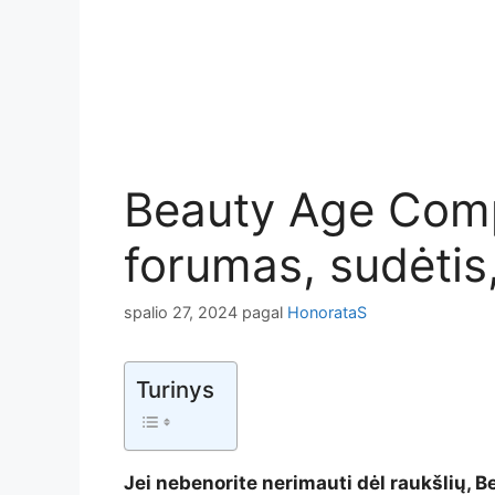
Beauty Age Сompl
forumas, sudėtis
spalio 27, 2024
pagal
HonorataS
Turinys
Jei nebenorite nerimauti dėl raukšlių, B