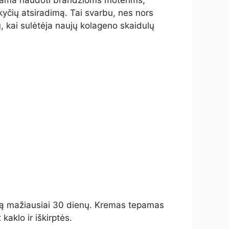
jama naudoti brandžioms moterims,
 pokyčių atsiradimą. Tai svarbu, nes nors
, kai sulėtėja naujų kolageno skaidulų
remą mažiausiai 30 dienų. Kremas tepamas
kaklo ir iškirptės.