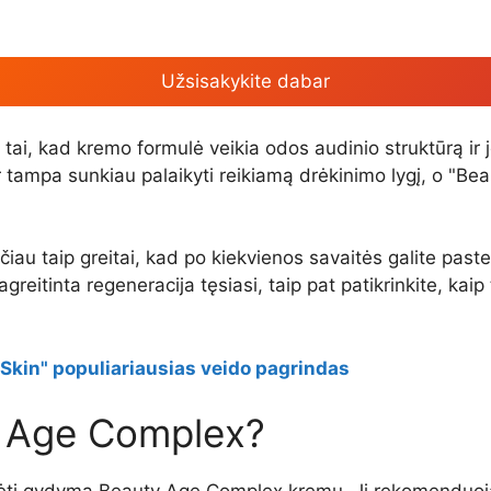
Užsisakykite dabar
i, kad kremo formulė veikia odos audinio struktūrą ir 
r tampa sunkiau palaikyti reikiamą drėkinimo lygį, o "Beaut
čiau taip greitai, kad po kiekvienos savaitės galite paste
eitinta regeneracija tęsiasi, taip pat patikrinkite, kaip 
kin" populiariausias veido pagrindas
y Age Complex?