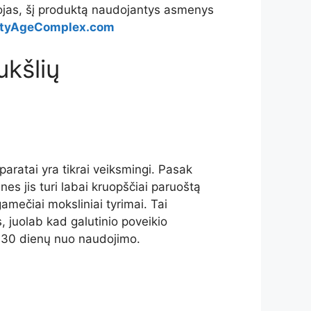
ojas, šį produktą naudojantys asmenys
tyAgeComplex.com
ukšlių
eparatai yra tikrai veiksmingi. Pasak
es jis turi labai kruopščiai paruoštą
gamečiai moksliniai tyrimai. Tai
, juolab kad galutinio poveikio
po 30 dienų nuo naudojimo.