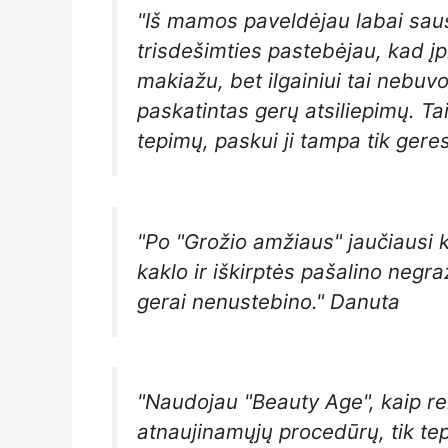
"Iš mamos paveldėjau labai saus
trisdešimties pastebėjau, kad į
makiažu, bet ilgainiui tai nebuvo
paskatintas gerų atsiliepimų. Ta
tepimų, paskui ji tampa tik gere
"Po "Grožio amžiaus" jaučiausi 
kaklo ir iškirptės pašalino neg
gerai nenustebino." Danuta
"Naudojau "Beauty Age", kaip r
atnaujinamųjų procedūrų, tik tep