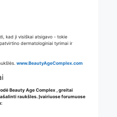
kad ji visiškai atsigavo - tokie
atvirtino dermatologiniai tyrimai ir
aukšlės.
www.BeautyAgeComplex.com
i
sirodė Beauty Age Complex , greitai
šalinti raukšles. Įvairiuose forumuose
u: