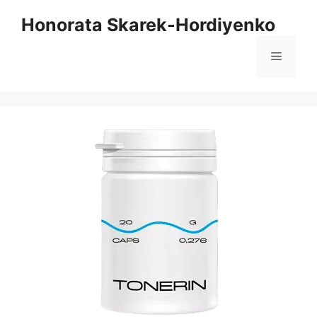
Saltar
Honorata Skarek-Hordiyenko
para
o
Menu
conteúdo