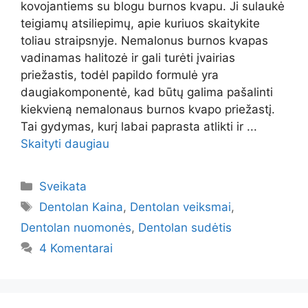
kovojantiems su blogu burnos kvapu. Ji sulaukė
teigiamų atsiliepimų, apie kuriuos skaitykite
toliau straipsnyje. Nemalonus burnos kvapas
vadinamas halitozė ir gali turėti įvairias
priežastis, todėl papildo formulė yra
daugiakomponentė, kad būtų galima pašalinti
kiekvieną nemalonaus burnos kvapo priežastį.
Tai gydymas, kurį labai paprasta atlikti ir ...
Skaityti daugiau
Kategorijos
Sveikata
Žymos
Dentolan Kaina
,
Dentolan veiksmai
,
Dentolan nuomonės
,
Dentolan sudėtis
4 Komentarai