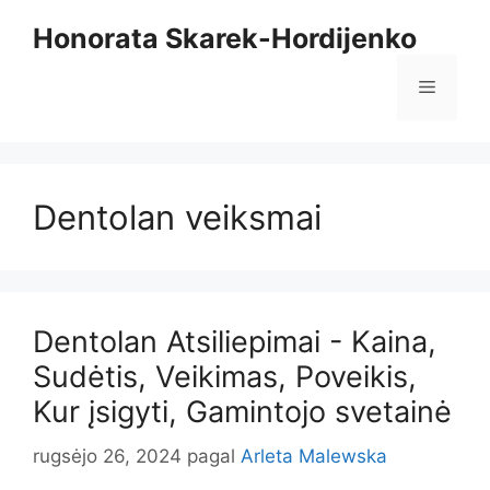
Pereiti
Honorata Skarek-Hordijenko
prie
turinio
Meniu
Dentolan veiksmai
Dentolan Atsiliepimai - Kaina,
Sudėtis, Veikimas, Poveikis,
Kur įsigyti, Gamintojo svetainė
rugsėjo 26, 2024
pagal
Arleta Malewska