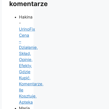
komentarze
Hakina
-
UrinoFix
Cena
–
Działanie,
Skład,
Opinie,
Efekty,
Gdzie
Kupić,
Komentarze,
Ile
Kosztuje,
Apteka
Maria