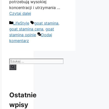
potrzebują wysokiej
koncentracji i utrzymania …
Czytaj dalej
Kategorie
Tagi
LifeStyle
goat stamina
,
goat stamina cena
,
goat
stamina opinie
Dodaj
komentarz
Szukaj:
Ostatnie
wpisy