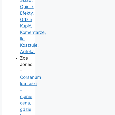
Skład,
Opinie,
Efekty,
Gdzie
Kupić,
Komentarze,
Ile
Kosztuje,
Apteka
Zoe
Jones
-
Corsanum
kapsułki
–
opinie,
cena,
gdzie