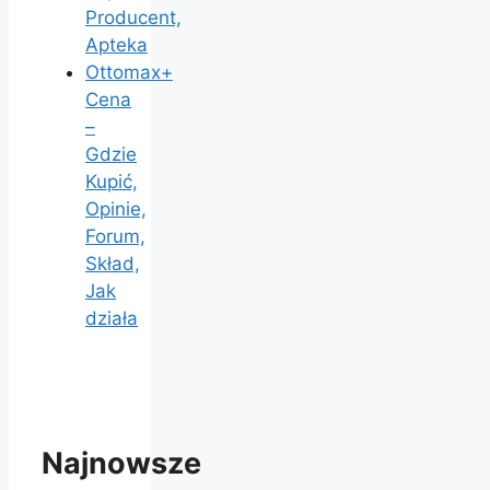
Producent,
Apteka
Ottomax+
Cena
–
Gdzie
Kupić,
Opinie,
Forum,
Skład,
Jak
działa
Najnowsze