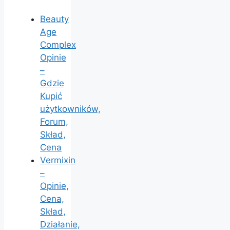
Beauty
Age
Сomplex
Opinie
–
Gdzie
Kupić
użytkowników,
Forum,
Skład,
Cena
Vermixin
–
Opinie,
Cena,
Skład,
Działanie,