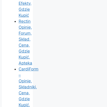
Efekty,
Gdzie
Kupić
Rectin
Opinie,
Forum,
Skład,
Cena,
Gdzie
Kupić,
Apteka
CardiForm
–
Opinie,
Składniki,
Cena,
Gdzie
Kupić,