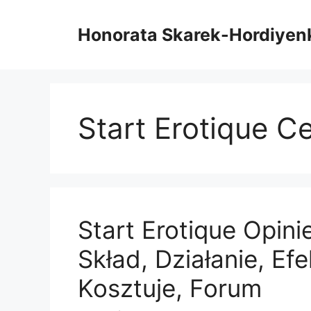
Przejdź
do
Honorata Skarek-Hordiyen
treści
Start Erotique C
Start Erotique Opini
Skład, Działanie, Efe
Kosztuje, Forum