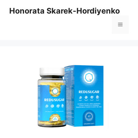
Przejdź
Honorata Skarek-Hordiyenko
do
treści
Menu